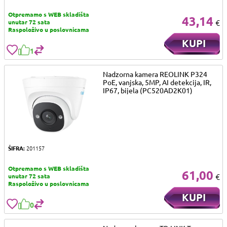
Otpremamo s WEB skladišta
43,14
€
unutar 72 sata
Raspoloživo u poslovnicama
KUPI
1
Nadzorna kamera REOLINK P324
PoE, vanjska, 5MP, AI detekcija, IR,
IP67, bijela (PC520AD2K01)
ŠIFRA:
201157
Otpremamo s WEB skladišta
61,00
€
unutar 72 sata
Raspoloživo u poslovnicama
KUPI
0