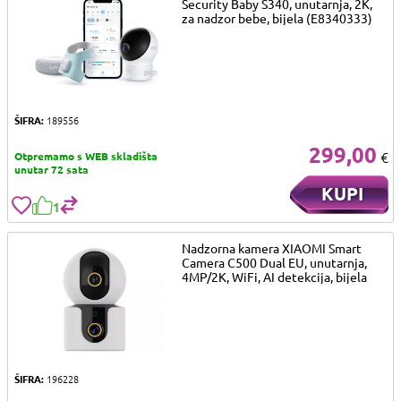
Security Baby S340, unutarnja, 2K,
za nadzor bebe, bijela (E8340333)
ŠIFRA:
189556
299,00
€
Otpremamo s WEB skladišta
unutar 72 sata
KUPI
1
Nadzorna kamera XIAOMI Smart
Camera C500 Dual EU, unutarnja,
4MP/2K, WiFi, AI detekcija, bijela
ŠIFRA:
196228