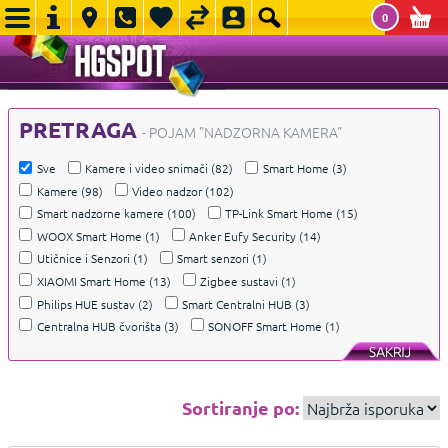
0
PRETRAGA
- POJAM "NADZORNA KAMERA"
Sve
Kamere i video snimači
(82)
Smart Home
(3)
Kamere
(98)
Video nadzor
(102)
Smart nadzorne kamere
(100)
TP-Link Smart Home
(15)
WOOX Smart Home
(1)
Anker Eufy Security
(14)
Utičnice i Senzori
(1)
Smart senzori
(1)
XIAOMI Smart Home
(13)
Zigbee sustavi
(1)
Philips HUE sustav
(2)
Smart Centralni HUB
(3)
Centralna HUB čvorišta
(3)
SONOFF Smart Home
(1)
Sortiranje po: