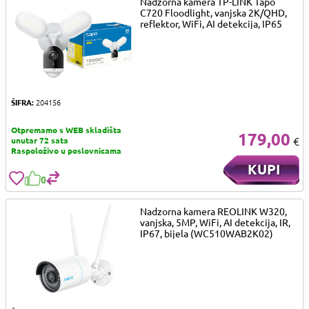
Nadzorna kamera TP-LINK Tapo
C720 Floodlight, vanjska 2K/QHD,
reflektor, WiFi, AI detekcija, IP65
ŠIFRA:
204156
Otpremamo s WEB skladišta
179,00
€
unutar 72 sata
Raspoloživo u poslovnicama
KUPI
0
Nadzorna kamera REOLINK W320,
vanjska, 5MP, WiFi, AI detekcija, IR,
IP67, bijela (WC510WAB2K02)