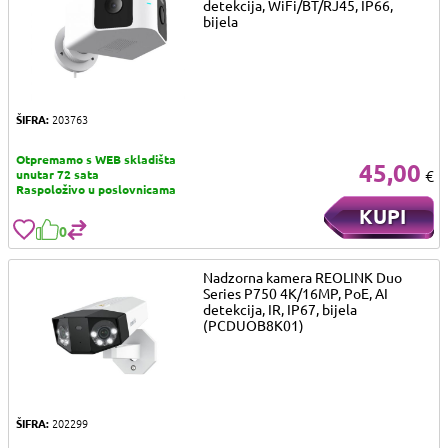
detekcija, WiFi/BT/RJ45, IP66,
bijela
ŠIFRA:
203763
Otpremamo s WEB skladišta
45,00
€
unutar 72 sata
Raspoloživo u poslovnicama
KUPI
0
Nadzorna kamera REOLINK Duo
Series P750 4K/16MP, PoE, AI
detekcija, IR, IP67, bijela
(PCDUOB8K01)
ŠIFRA:
202299