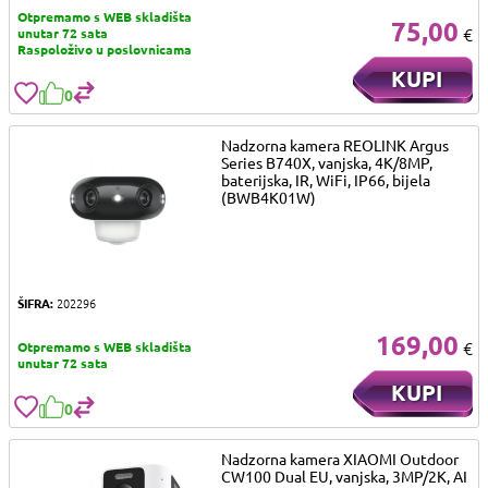
Otpremamo s WEB skladišta
75,00
€
unutar 72 sata
Raspoloživo u poslovnicama
KUPI
0
Nadzorna kamera REOLINK Argus
Series B740X, vanjska, 4K/8MP,
baterijska, IR, WiFi, IP66, bijela
(BWB4K01W)
ŠIFRA:
202296
169,00
€
Otpremamo s WEB skladišta
unutar 72 sata
KUPI
0
Nadzorna kamera XIAOMI Outdoor
CW100 Dual EU, vanjska, 3MP/2K, AI