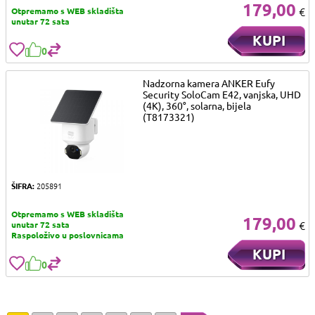
179,00
€
Otpremamo s WEB skladišta
unutar 72 sata
KUPI
0
Nadzorna kamera ANKER Eufy
Security SoloCam E42, vanjska, UHD
(4K), 360°, solarna, bijela
(T8173321)
ŠIFRA:
205891
Otpremamo s WEB skladišta
179,00
€
unutar 72 sata
Raspoloživo u poslovnicama
KUPI
0