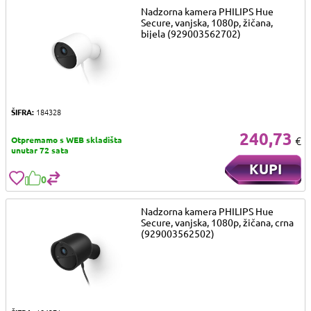
Nadzorna kamera PHILIPS Hue
Secure, vanjska, 1080p, žičana,
bijela (929003562702)
ŠIFRA:
184328
240,73
€
Otpremamo s WEB skladišta
unutar 72 sata
KUPI
0
Nadzorna kamera PHILIPS Hue
Secure, vanjska, 1080p, žičana, crna
(929003562502)