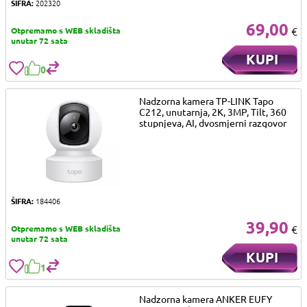
ŠIFRA:
202320
69,00
€
Otpremamo s WEB skladišta
unutar 72 sata
KUPI
0
Nadzorna kamera TP-LINK Tapo
C212, unutarnja, 2K, 3MP, Tilt, 360
stupnjeva, AI, dvosmjerni razgovor
ŠIFRA:
184406
39,90
€
Otpremamo s WEB skladišta
unutar 72 sata
KUPI
1
Nadzorna kamera ANKER EUFY