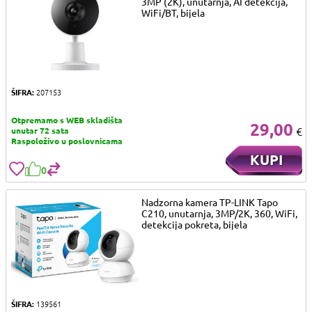
3MP (2K), unutarnja, AI detekcija,
WiFi/BT, bijela
ŠIFRA:
207153
Otpremamo s WEB skladišta
29,00
€
unutar 72 sata
Raspoloživo u poslovnicama
KUPI
0
Nadzorna kamera TP-LINK Tapo
C210, unutarnja, 3MP/2K, 360, WiFi,
detekcija pokreta, bijela
ŠIFRA:
139561