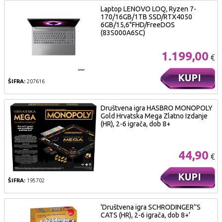
Laptop LENOVO LOQ, Ryzen 7-
170/16GB/1TB SSD/RTX4050
6GB/15,6"FHD/FreeDOS
(83S000A6SC)
1.199,00
€
KUPI
ŠIFRA:
207616
Društvena igra HASBRO MONOPOLY
Gold Hrvatska Mega Zlatno Izdanje
(HR), 2-6 igrača, dob 8+
44,90
€
KUPI
ŠIFRA:
195702
'Društvena igra SCHRODINGER''S
CATS (HR), 2-6 igrača, dob 8+'