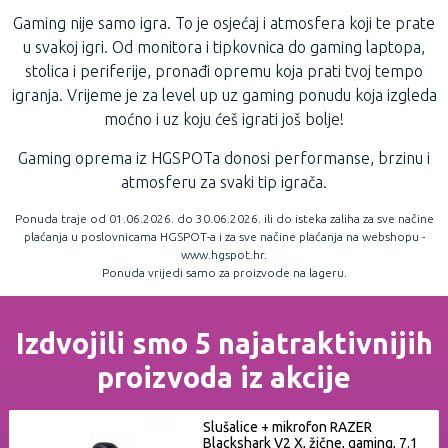
Gaming nije samo igra. To je osjećaj i atmosfera koji te prate
u svakoj igri. Od monitora i tipkovnica do gaming laptopa,
stolica i periferije, pronađi opremu koja prati tvoj tempo
igranja. Vrijeme je za level up uz gaming ponudu koja izgleda
moćno i uz koju ćeš igrati još bolje!
Gaming oprema iz HGSPOTa donosi performanse, brzinu i
atmosferu za svaki tip igrača.
Ponuda traje od 01.06.2026. do 30.06.2026. ili do isteka zaliha za sve načine
plaćanja u poslovnicama HGSPOT-a i za sve načine plaćanja na webshopu -
www.hgspot.hr.
Ponuda vrijedi samo za proizvode na lageru.
Izdvojili smo 5 najatraktivnijih
proizvoda iz akcije
Slušalice + mikrofon RAZER
Blackshark V2 X, žične, gaming, 7.1