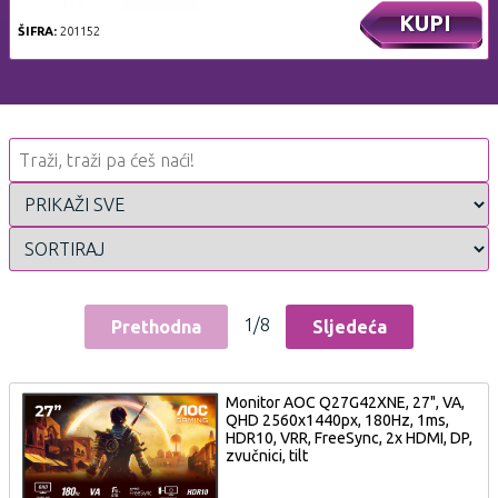
KUPI
ŠIFRA:
201152
1/8
Prethodna
Sljedeća
Monitor AOC Q27G42XNE, 27", VA,
QHD 2560x1440px, 180Hz, 1ms,
HDR10, VRR, FreeSync, 2x HDMI, DP,
zvučnici, tilt