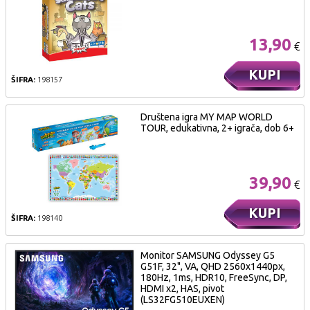
13,90
€
KUPI
ŠIFRA:
198157
Društena igra MY MAP WORLD
TOUR, edukativna, 2+ igrača, dob 6+
39,90
€
KUPI
ŠIFRA:
198140
Monitor SAMSUNG Odyssey G5
G51F, 32", VA, QHD 2560x1440px,
180Hz, 1ms, HDR10, FreeSync, DP,
HDMI x2, HAS, pivot
(LS32FG510EUXEN)