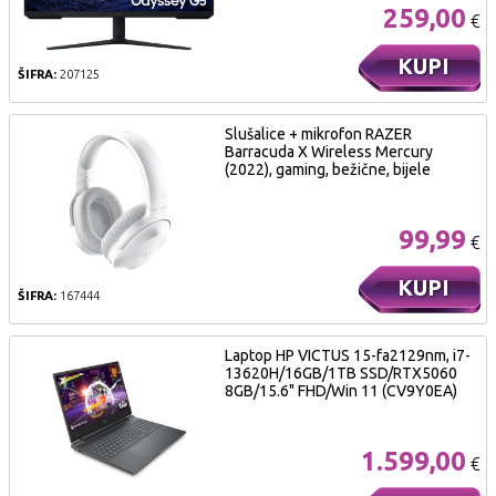
259,00
€
KUPI
ŠIFRA:
207125
Slušalice + mikrofon RAZER
Barracuda X Wireless Mercury
(2022), gaming, bežične, bijele
99,99
€
KUPI
ŠIFRA:
167444
Laptop HP VICTUS 15-fa2129nm, i7-
13620H/16GB/1TB SSD/RTX5060
8GB/15.6" FHD/Win 11 (CV9Y0EA)
1.599,00
€