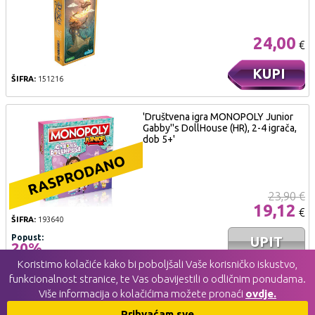
24,00
€
KUPI
ŠIFRA:
151216
'Društvena igra MONOPOLY Junior
Gabby''s DollHouse (HR), 2-4 igrača,
dob 5+'
23,90 €
19,12
€
ŠIFRA:
193640
Popust:
UPIT
20%
Koristimo kolačiće kako bi poboljšali Vaše korisničko iskustvo,
funkcionalnost stranice, te Vas obavijestili o odličnim ponudama.
1/8
Prethodna
Sljedeća
Više informacija o kolačićima možete pronaći
ovdje.
Prihvaćam sve