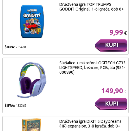
Društvena igra TOP TRUMPS
GODDIT Original, 1-6 igrača, dob 6+
9,99
€
KUPI
ŠIFRA:
205601
Slušalice + mikrofon LOGITECH G733
LIGHTSPEED, bežične, RGB, lila (981-
000890)
149,90
€
KUPI
ŠIFRA:
132362
Društvena igra DIXIT 5 DayDreams
(HR) expansion, 3-8 igrača, dob 8+