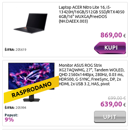
Laptop ACER Nitro Lite 16, i5-
13420H/16GB/512GB SSD/RTX4050
6GB/16" WUXGA/FreeDOS
(NH.DAEEX.003)
869,00
€
KUPI
ŠIFRA:
205619
Monitor ASUS ROG Strix
XG27AQWMG, 27", Tandem WOLED,
QHD 2560x1440px, 280Hz, 0.03 ms,
HDR500, G-SYNC, FreeSync, DP, 2x
HDMI, 2x USB 3.2, HAS, pivot
699,00 €
639,00
€
ŠIFRA:
205994
Popust:
UPIT
9%