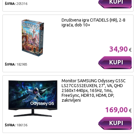
KUPI
ŠIFRA:
205316
Društvena igra CITADELS (HR), 2-8
igrača, dob 10+
34,90
€
KUPI
ŠIFRA:
182985
Monitor SAMSUNG Odyssey G55C
LS27CG552EUXEN, 27", VA, QHD
2560x1440px, 165Hz, 1ms,
FreeSync, HDR10, HDMI, DP,
zakrivljeni
169,00
€
KUPI
ŠIFRA:
186136