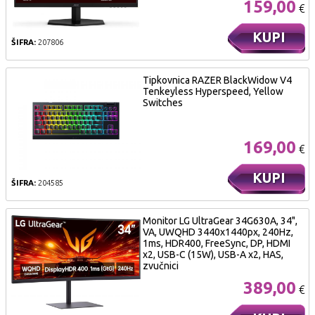
159,00
€
KUPI
ŠIFRA:
207806
Tipkovnica RAZER BlackWidow V4
Tenkeyless Hyperspeed, Yellow
Switches
169,00
€
KUPI
ŠIFRA:
204585
Monitor LG UltraGear 34G630A, 34",
VA, UWQHD 3440x1440px, 240Hz,
1ms, HDR400, FreeSync, DP, HDMI
x2, USB-C (15W), USB-A x2, HAS,
zvučnici
389,00
€