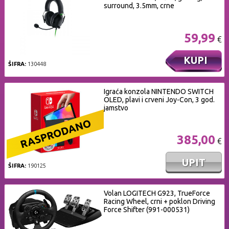
surround, 3.5mm, crne
59,99
€
KUPI
ŠIFRA:
130448
Igraća konzola NINTENDO SWITCH
OLED, plavi i crveni Joy-Con, 3 god.
jamstvo
385,00
€
UPIT
ŠIFRA:
190125
Volan LOGITECH G923, TrueForce
Racing Wheel, crni + poklon Driving
Force Shifter (991-000531)