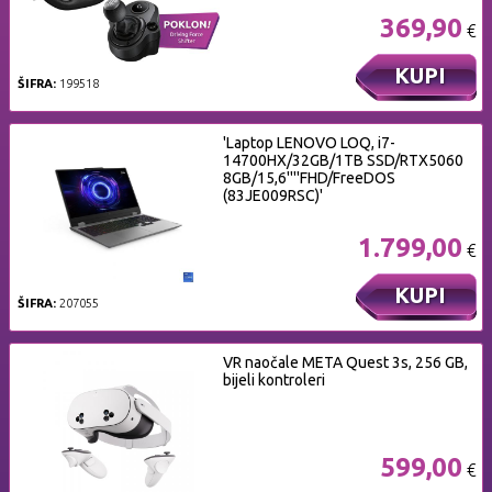
369,90
€
KUPI
ŠIFRA:
199518
'Laptop LENOVO LOQ, i7-
14700HX/32GB/1TB SSD/RTX5060
8GB/15,6''''FHD/FreeDOS
(83JE009RSC)'
1.799,00
€
KUPI
ŠIFRA:
207055
VR naočale META Quest 3s, 256 GB,
bijeli kontroleri
599,00
€