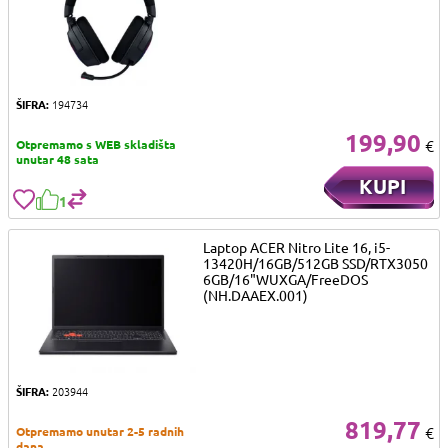
ŠIFRA:
194734
199,90
€
Otpremamo s WEB skladišta
unutar 48 sata
KUPI
1
Laptop ACER Nitro Lite 16, i5-
13420H/16GB/512GB SSD/RTX3050
6GB/16"WUXGA/FreeDOS
(NH.DAAEX.001)
ŠIFRA:
203944
819,77
€
Otpremamo unutar 2-5 radnih
dana