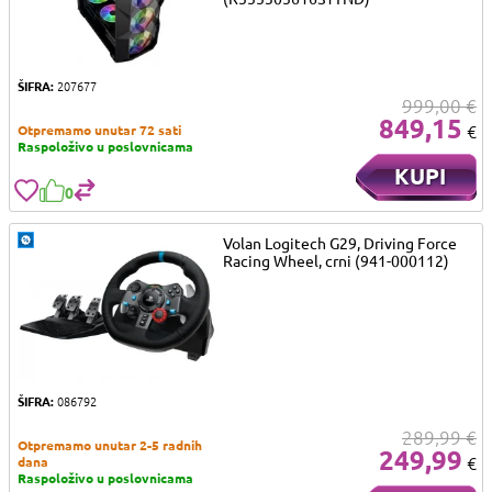
ŠIFRA:
207677
999,00 €
849,15
€
Otpremamo unutar 72 sati
Raspoloživo u poslovnicama
KUPI
0
Volan Logitech G29, Driving Force
Racing Wheel, crni (941-000112)
ŠIFRA:
086792
289,99 €
Otpremamo unutar 2-5 radnih
249,99
€
dana
Raspoloživo u poslovnicama