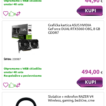
44,90
€
Otpremamo s WEB skladišta
unutar 48 sata
KUPI
0
Grafička kartica ASUS NVIDIA
GeForce DUAL-RTX5060-O8G, 8 GB
GDDR7
ŠIFRA:
200987
Otpremamo s WEB skladišta
494,00
€
unutar 48 sata
Raspoloživo u poslovnicama
KUPI
0
Slušalice + mikrofon RAZER V4
Wireless, gaming, bežične, crne