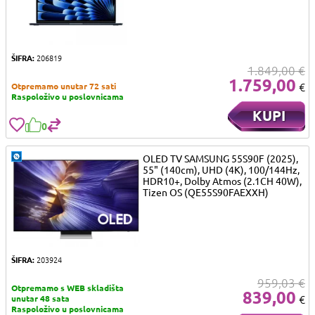
ŠIFRA:
206819
1.849,00 €
1.759,00
€
Otpremamo unutar 72 sati
Raspoloživo u poslovnicama
KUPI
0
OLED TV SAMSUNG 55S90F (2025),
55" (140cm), UHD (4K), 100/144Hz,
HDR10+, Dolby Atmos (2.1CH 40W),
Tizen OS (QE55S90FAEXXH)
ŠIFRA:
203924
959,03 €
Otpremamo s WEB skladišta
839,00
€
unutar 48 sata
Raspoloživo u poslovnicama