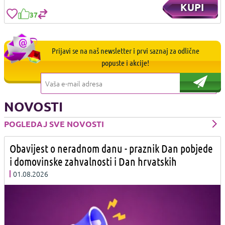
KUPI
37
Prijavi se na naš newsletter i prvi saznaj za odlične
popuste i akcije!
NOVOSTI
POGLEDAJ SVE NOVOSTI
Obavijest o neradnom danu - praznik Dan pobjede
i domovinske zahvalnosti i Dan hrvatskih
branitelja
01.08.2026