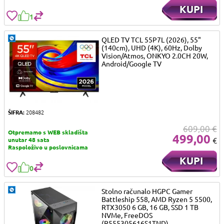
KUPI
1
QLED TV TCL 55P7L (2026), 55"
(140cm), UHD (4K), 60Hz, Dolby
Vision/Atmos, ONKYO 2.0CH 20W,
Android/Google TV
ŠIFRA:
208482
609,00 €
Otpremamo s WEB skladišta
499,00
€
unutar 48 sata
Raspoloživo u poslovnicama
KUPI
0
Stolno računalo HGPC Gamer
Battleship 558, AMD Ryzen 5 5500,
RTX3050 6 GB, 16 GB, SSD 1 TB
NVMe, FreeDOS
(R555305616S1TND)