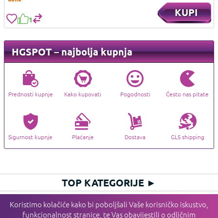
KUPI
1
HGSPOT – najbolja kupnja
Prednosti kupnje
Kako kupovati
Pogodnosti
Često nas pitate
Sigurnost kupnje
Plaćanje
Dostava
GLS shipping
TOP KATEGORIJE
►
HIT KATEGORIJE
►
Koristimo kolačiće kako bi poboljšali Vaše korisničko iskustvo,
funkcionalnost stranice, te Vas obavijestili o odličnim
PLAĆANJE I DOSTAVA I SERVIS
►