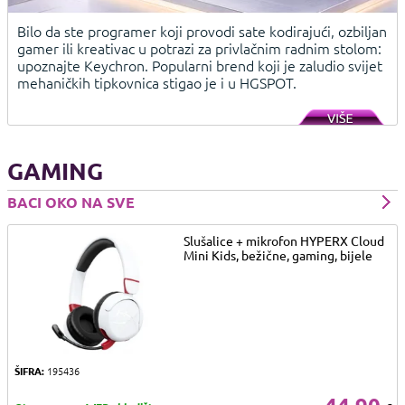
Bilo da ste programer koji provodi sate kodirajući, ozbiljan
gamer ili kreativac u potrazi za privlačnim radnim stolom:
upoznajte Keychron. Popularni brend koji je zaludio svijet
mehaničkih tipkovnica stigao je i u HGSPOT.
GAMING
BACI OKO NA SVE
Slušalice + mikrofon HYPERX Cloud
Mini Kids, bežične, gaming, bijele
ŠIFRA:
195436