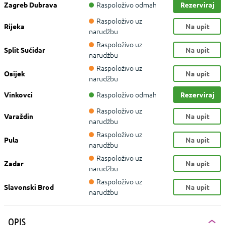
Raspoloživo odmah
Zagreb Dubrava
Rezerviraj
Raspoloživo uz
Rijeka
Na upit
narudžbu
Raspoloživo uz
Split Sućidar
Na upit
narudžbu
Raspoloživo uz
Osijek
Na upit
narudžbu
Raspoloživo odmah
Vinkovci
Rezerviraj
Raspoloživo uz
Varaždin
Na upit
narudžbu
Raspoloživo uz
Pula
Na upit
narudžbu
Raspoloživo uz
Zadar
Na upit
narudžbu
Raspoloživo uz
Slavonski Brod
Na upit
narudžbu
OPIS