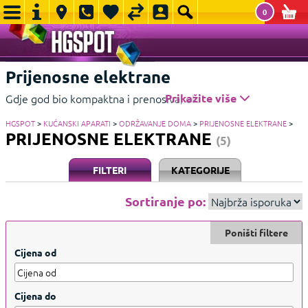
0
Prijenosne elektrane
Gdje god bio kompaktna i prenosiva, elektro stanica idealna
Prikažite više
je za sve avanturiste jer vam omogućava pristup utičnicama.
HGSPOT
>
KUĆANSKI APARATI
>
ODRŽAVANJE DOMA
>
PRIJENOSNE ELEKTRANE
>
Prikažite manje
PRIJENOSNE ELEKTRANE
(5)
FILTERI
KATEGORIJE
Sortiranje po:
Poništi filtere
Cijena od
Cijena do