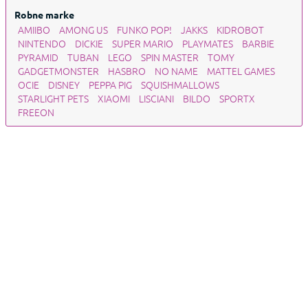
Robne marke
AMIIBO
AMONG US
FUNKO POP!
JAKKS
KIDROBOT
NINTENDO
DICKIE
SUPER MARIO
PLAYMATES
BARBIE
PYRAMID
TUBAN
LEGO
SPIN MASTER
TOMY
GADGETMONSTER
HASBRO
NO NAME
MATTEL GAMES
OCIE
DISNEY
PEPPA PIG
SQUISHMALLOWS
STARLIGHT PETS
XIAOMI
LISCIANI
BILDO
SPORTX
FREEON