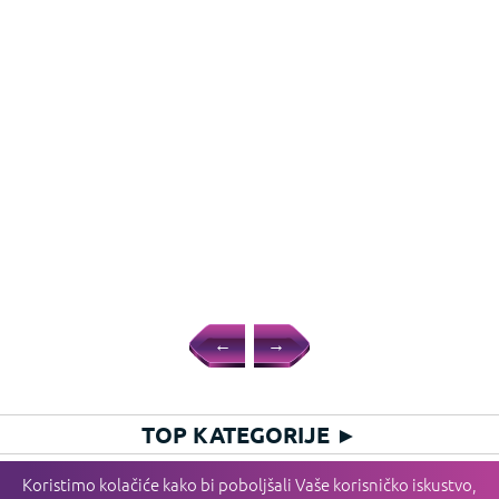
←
→
TOP KATEGORIJE
►
HIT KATEGORIJE
►
Koristimo kolačiće kako bi poboljšali Vaše korisničko iskustvo,