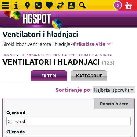
0
Ventilatori i hladnjaci
Široki izbor ventilatora i hladnjaka za Vaše računalo koje će
Prikažite više
zadržati niske temperature i u najzahtjevnijim uvjetima
HGSPOT
>
IT OPREMA
>
KOMPONENTE
>
VENTILATORI I HLADNJACI
>
Prikažite manje
VENTILATORI I HLADNJACI
(123)
FILTERI
KATEGORIJE
Sortiranje po:
Poništi filtere
Cijena od
Cijena do