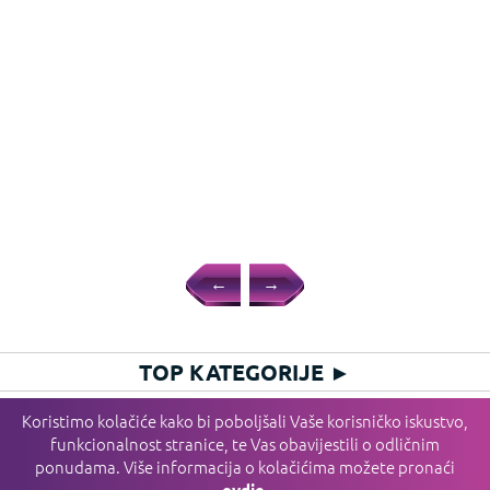
←
→
TOP KATEGORIJE
►
HIT KATEGORIJE
►
Koristimo kolačiće kako bi poboljšali Vaše korisničko iskustvo,
funkcionalnost stranice, te Vas obavijestili o odličnim
PLAĆANJE I DOSTAVA I SERVIS
►
ponudama. Više informacija o kolačićima možete pronaći
INFORMACIJE
►