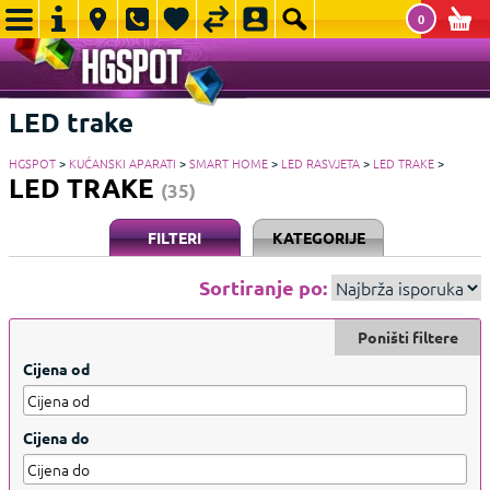
0
LED trake
HGSPOT
>
KUĆANSKI APARATI
>
SMART HOME
>
LED RASVJETA
>
LED TRAKE
>
LED TRAKE
(35)
FILTERI
KATEGORIJE
Sortiranje po:
Poništi filtere
Cijena od
Cijena do