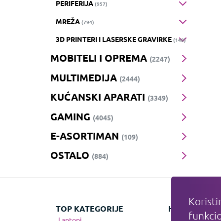
PERIFERIJA
(957)
MREŽA
(794)
3D PRINTERI I LASERSKE GRAVIRKE
(148)
MOBITELI I OPREMA
(2247)
MULTIMEDIJA
(2444)
KUĆANSKI APARATI
(3349)
GAMING
(4045)
E-ASORTIMAN
(109)
OSTALO
(884)
Koristi
TOP KATEGORIJE
HIT KATEGOR
funkcio
Laptopi
Apple