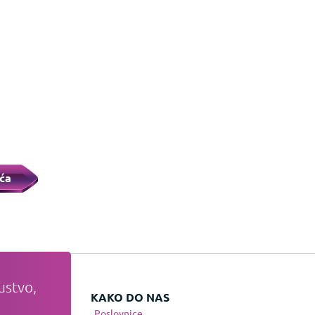
ća
ustvo,
VATI
KAKO DO NAS
Poslovnice