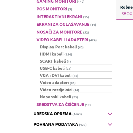
GAMING MONITORI
(140)
Robne
POS MONITORI
(5)
SBOX
INTERAKTIVNI EKRANI
(15)
EKRANI ZA OGLAŠAVANJE
(14)
NOSAČI ZA MONITORE
(52)
VIDEO KABELI I ADAPTERI
(424)
Display Port kabeli
(60)
HDMI kabeli
(154)
SCART kabeli
(1)
USB-C kabeli
(23)
VGA i DVI kabeli
(35)
Video adapteri
(84)
Video razdjelnici
(14)
Naponski kabeli
(23)
SREDSTVA ZA ČIŠĆENJE
(19)
UREDSKA OPREMA
(1663)
POHRANA PODATAKA
(422)