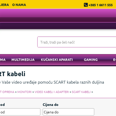
IJERA
O NAMA
+385 1 6611 555
EMA
MULTIMEDIJA
KUĆANSKI APARATI
GAMING
E
T kabeli
e Vaše video uređaje pomoću SCART kabela raznih duljina
IT OPREMA
>
MONITORI
>
VIDEO KABELI I ADAPTERI
>
SCART KABELI
>
 od
Cijena do