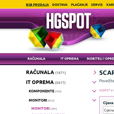
B2B PRODAJA
DOSTAVA
PLAĆANJE
SERVIS
KAR
RAČUNALA
IT OPREMA
MOBITELI I OPR
SCAR
RAČUNALA
(1871)
Povežit
IT OPREMA
(5617)
HGSPOT
>
KOMPONENTE
(764)
MONITORI
(913)
Cijena
MONITORI
(381)