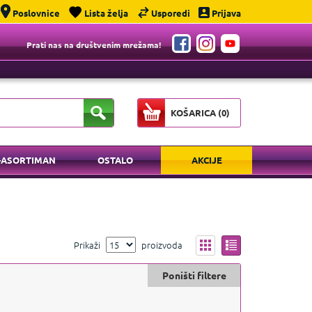
Poslovnice
Lista želja
Usporedi
Prijava
Prati nas na društvenim mrežama!
KOŠARICA (
0
)
-ASORTIMAN
OSTALO
AKCIJE
Prikaži
proizvoda
Poništi filtere