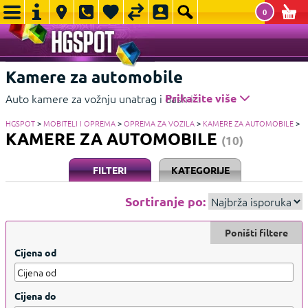
0
Kamere za automobile
Auto kamere za vožnju unatrag i dash kamere za sigurniju
Prikažite više
vožnju. Osigurajte svoj auto već danas – naručite online!
HGSPOT
>
MOBITELI I OPREMA
>
OPREMA ZA VOZILA
>
KAMERE ZA AUTOMOBILE
>
Prikažite manje
KAMERE ZA AUTOMOBILE
(10)
FILTERI
KATEGORIJE
Sortiranje po:
Poništi filtere
Cijena od
Cijena do