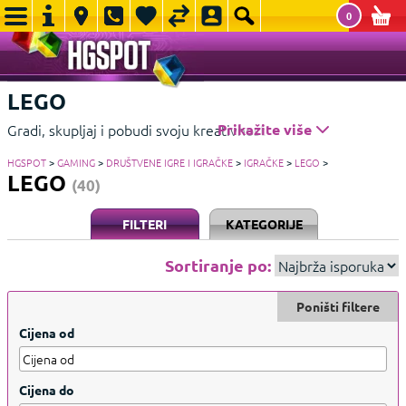
0
LEGO
Gradi, skupljaj i pobudi svoju kreativnost uz LEGO setove po
Prikažite više
odličnim cijenama.
Prikažite manje
HGSPOT
>
GAMING
>
DRUŠTVENE IGRE I IGRAČKE
>
IGRAČKE
>
LEGO
>
LEGO
(40)
FILTERI
KATEGORIJE
Sortiranje po:
Poništi filtere
Cijena od
Cijena do