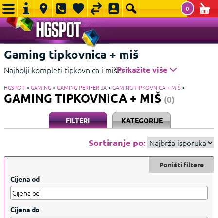
0
Gaming tipkovnica + miš
Najbolji kompleti tipkovnica i miševa: Asus, Dell, HyperX,
Prikažite više
Logitech, Neon, Razer, Trust. Savršeni setovi za vrhunsko
HGSPOT
>
GAMING
>
GAMING PERIFERIJA
>
GAMING TIPKOVNICA + MIŠ
>
igranje
Prikažite manje
GAMING TIPKOVNICA + MIŠ
(0)
FILTERI
KATEGORIJE
Sortiranje po:
Poništi filtere
Cijena od
Cijena do