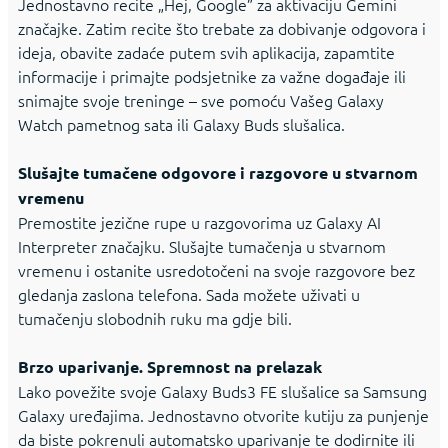
Jednostavno recite „Hej, Google” za aktivaciju Gemini
značajke. Zatim recite što trebate za dobivanje odgovora i
ideja, obavite zadaće putem svih aplikacija, zapamtite
informacije i primajte podsjetnike za važne događaje ili
snimajte svoje treninge – sve pomoću Vašeg Galaxy
Watch pametnog sata ili Galaxy Buds slušalica.
Slušajte tumačene odgovore i razgovore u stvarnom
vremenu
Premostite jezične rupe u razgovorima uz Galaxy AI
Interpreter značajku. Slušajte tumačenja u stvarnom
vremenu i ostanite usredotočeni na svoje razgovore bez
gledanja zaslona telefona. Sada možete uživati u
tumačenju slobodnih ruku ma gdje bili.
Brzo uparivanje. Spremnost na prelazak
Lako povežite svoje Galaxy Buds3 FE slušalice sa Samsung
Galaxy uređajima. Jednostavno otvorite kutiju za punjenje
da biste pokrenuli automatsko uparivanje te dodirnite ili