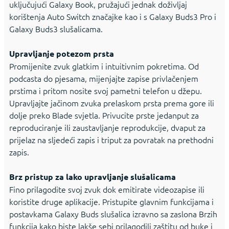
uključujući Galaxy Book, pružajući jednak doživljaj
korištenja Auto Switch značajke kao i s Galaxy Buds3 Pro i
Galaxy Buds3 slušalicama.
Upravljanje potezom prsta
Promijenite zvuk glatkim i intuitivnim pokretima. Od
podcasta do pjesama, mijenjajte zapise privlačenjem
prstima i pritom nosite svoj pametni telefon u džepu.
Upravljajte jačinom zvuka prelaskom prsta prema gore ili
dolje preko Blade svjetla. Privucite prste jedanput za
reproduciranje ili zaustavljanje reprodukcije, dvaput za
prijelaz na sljedeći zapis i triput za povratak na prethodni
zapis.
Brz pristup za lako upravljanje slušalicama
Fino prilagodite svoj zvuk dok emitirate videozapise ili
koristite druge aplikacije. Pristupite glavnim funkcijama i
postavkama Galaxy Buds slušalica izravno sa zaslona Brzih
funkcija kako biste lakše sebi prilagodili zaštitu od buke i