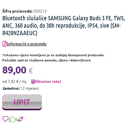
203213
Šifra proizvoda:
Bluetooth slušalice SAMSUNG Galaxy Buds 3 FE, TWS,
ANC, 360 audio, do 30h reprodukcije, IP54, sive (SM-
R420NZAAEUC)
Informacije o proizvodu
*Iskazana cijena temeljena je na zadnjoj dostupnosti proizvoda.
Pošaljite upit za službenu ponudu, cijenu i dobavljivost.
89,00
€
od 7,42 € / mj.
Obračun rata
12 mjeseci
Jamstvo:
UPIT
0