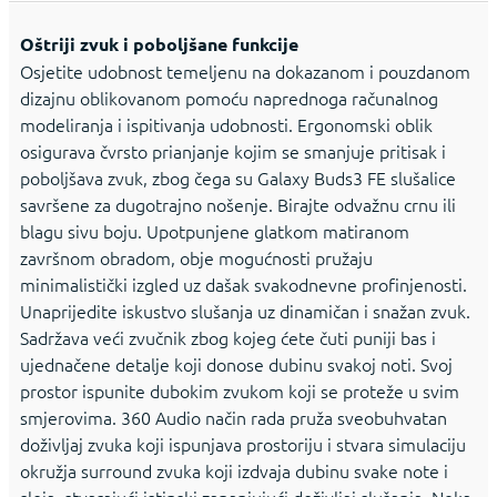
Oštriji zvuk i poboljšane funkcije
Osjetite udobnost temeljenu na dokazanom i pouzdanom
dizajnu oblikovanom pomoću naprednoga računalnog
modeliranja i ispitivanja udobnosti. Ergonomski oblik
osigurava čvrsto prianjanje kojim se smanjuje pritisak i
poboljšava zvuk, zbog čega su Galaxy Buds3 FE slušalice
savršene za dugotrajno nošenje. Birajte odvažnu crnu ili
blagu sivu boju. Upotpunjene glatkom matiranom
završnom obradom, obje mogućnosti pružaju
minimalistički izgled uz dašak svakodnevne profinjenosti.
Unaprijedite iskustvo slušanja uz dinamičan i snažan zvuk.
Sadržava veći zvučnik zbog kojeg ćete čuti puniji bas i
ujednačene detalje koji donose dubinu svakoj noti. Svoj
prostor ispunite dubokim zvukom koji se proteže u svim
smjerovima. 360 Audio način rada pruža sveobuhvatan
doživljaj zvuka koji ispunjava prostoriju i stvara simulaciju
okružja surround zvuka koji izdvaja dubinu svake note i