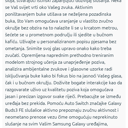
sloja, stvarajući istinski zapanjujući doživljaj slušanja. Neka
se Vaš svijet vrti oko Vašeg zvuka. Aktivnim
poništavanjem buke utišava se neželjena pozadinska
buka, što Vam omogućava uranjanje u vlastito zvučno
okružje bez obzira na to nalazite li se u krcatom metrou,
šećete se u prometnom području ili sjedite u bučnom
kafiću. Uživajte u personaliziranom popisu pjesama bez
ometanja. Snimite svoj glas upravo onako kako treba
zvučati. Opremljena naprednim prethodno treniranim
modelom strojnog učenja za unaprjeđenje poziva,
analizira ambijentalne zvukove i glasovne uzorke radi
isključivanja buke kako bi fokus bio na jasnoći Vašeg glasa,
čak i u bučnom okružju. Doživite bogate interakcije kao da
razgovarate uživo uz kvalitetu poziva koja omogućava
jasan i precizan izgovor svake riječi. Prebacujte se između
uređaja bez prekida. Pomoću Auto Switch značajke Galaxy
Buds3 FE slušalice aktivno prepoznaju zvučnu aktivnost i
neometano prenose vezu čime omogućuju neprekinuto
slušanje na svim Vašim Samsung Galaxy uređajima,