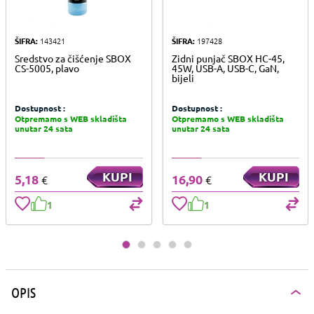
ŠIFRA:
143421
ŠIFRA:
197428
Sredstvo za čišćenje SBOX
Zidni punjač SBOX HC-45,
CS-5005, plavo
45W, USB-A, USB-C, GaN,
bijeli
Dostupnost :
Dostupnost :
Otpremamo s WEB skladišta
Otpremamo s WEB skladišta
unutar 24 sata
unutar 24 sata
KUPI
KUPI
5,18
16,90
€
€
1
1
OPIS