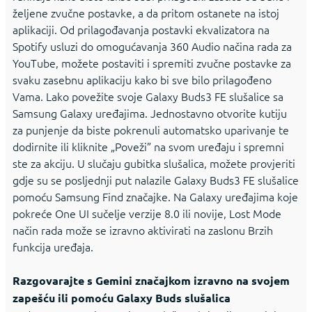
željene zvučne postavke, a da pritom ostanete na istoj
aplikaciji. Od prilagođavanja postavki ekvalizatora na
Spotify usluzi do omogućavanja 360 Audio načina rada za
YouTube, možete postaviti i spremiti zvučne postavke za
svaku zasebnu aplikaciju kako bi sve bilo prilagođeno
Vama. Lako povežite svoje Galaxy Buds3 FE slušalice sa
Samsung Galaxy uređajima. Jednostavno otvorite kutiju
za punjenje da biste pokrenuli automatsko uparivanje te
dodirnite ili kliknite „Poveži” na svom uređaju i spremni
ste za akciju. U slučaju gubitka slušalica, možete provjeriti
gdje su se posljednji put nalazile Galaxy Buds3 FE slušalice
pomoću Samsung Find značajke. Na Galaxy uređajima koje
pokreće One UI sučelje verzije 8.0 ili novije, Lost Mode
način rada može se izravno aktivirati na zaslonu Brzih
funkcija uređaja.
Razgovarajte s Gemini značajkom izravno na svojem
zapešću ili pomoću Galaxy Buds slušalica