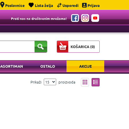
Poslovnice
Lista želja
Usporedi
Prijava
Prati nas na društvenim mrežama!
KOŠARICA (
0
)
-ASORTIMAN
OSTALO
AKCIJE
Prikaži
proizvoda