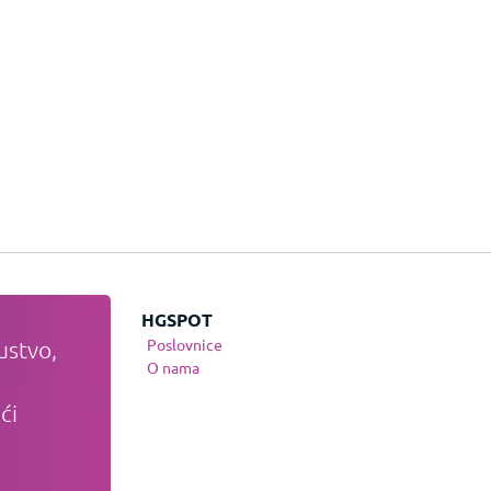
JE
HGSPOT
Poslovnice
ustvo,
te
O nama
nja
ći
osti
anja
tvo