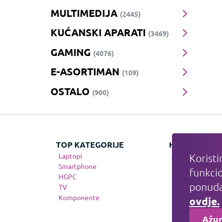
MULTIMEDIJA
(2445)
KUĆANSKI APARATI
(3469)
GAMING
(4076)
E-ASORTIMAN
(109)
OSTALO
(900)
TOP KATEGORIJE
HIT KATEGOR
Laptopi
Apple
Koristi
Smartphone
Gaming
funkcio
HGPC
Telefonija
ponuda
TV
Komponente
ovdje.
Ažur