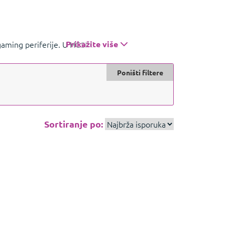
i gaming periferije. U HGSPOT ponudi pronađite
Prikažite više
u i pristupačnost.
Prikažite manje
Poništi filtere
Sortiranje po: