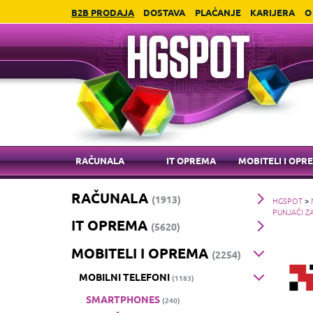
B2B PRODAJA
DOSTAVA
PLAĆANJE
KARIJERA
O
RAČUNALA
IT OPREMA
MOBITELI I OPR
RAČUNALA
(1913)
HGSPOT
>
PUNJAČI Z
IT OPREMA
(5620)
MOBITELI I OPREMA
(2254)
MOBILNI TELEFONI
(1183)
SMARTPHONES
(240)