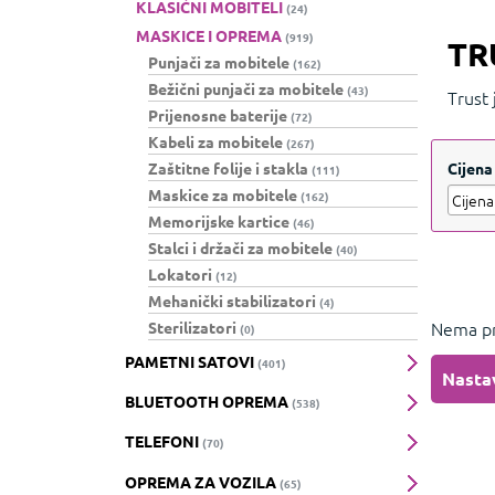
KLASIČNI MOBITELI
(24)
MASKICE I OPREMA
(919)
TR
Punjači za mobitele
(162)
Bežični punjači za mobitele
(43)
Trust
Prijenosne baterije
(72)
miševe
Kabeli za mobitele
(267)
Cijena
Zaštitne folije i stakla
(111)
Maskice za mobitele
(162)
Memorijske kartice
(46)
Stalci i držači za mobitele
(40)
Lokatori
(12)
Mehanički stabilizatori
(4)
Nema pr
Sterilizatori
(0)
PAMETNI SATOVI
(401)
Nasta
BLUETOOTH OPREMA
(538)
TELEFONI
(70)
OPREMA ZA VOZILA
(65)