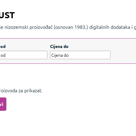
UST
 je nizozemski proizvođač (osnovan 1983.) digitalnih dodataka 
, tipkovnice, slušalice i gaming stolice koji kombiniraju kvalitet
 od
Cijena do
oizvoda za prikazat.
vi