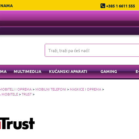
 NAMA
+385 1 6611 555
EMA
MULTIMEDIJA
KUĆANSKI APARATI
GAMING
E
MOBITELI I OPREMA
>
MOBILNI TELEFONI
>
MASKICE I OPREMA
>
A MOBITELE
>
TRUST
>