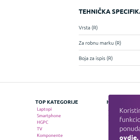
TEHNIČKA SPECIFIK
Vrsta (R)
Za robnu marku (R)
Boja za ispis (R)
TOP KATEGORIJE
HIT KATEGOR
Laptopi
Apple
Koristi
Smartphone
Gaming
funkcio
HGPC
Telefonija
ponuda
TV
Komponente
ovdje.