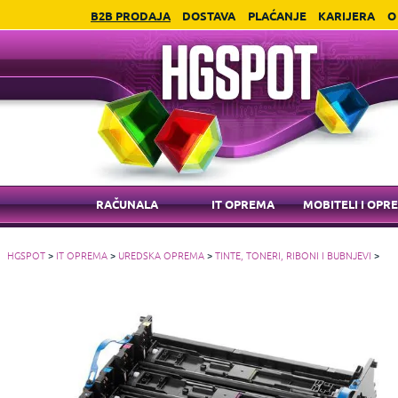
B2B PRODAJA
DOSTAVA
PLAĆANJE
KARIJERA
O
RAČUNALA
IT OPREMA
MOBITELI I OPR
HGSPOT
>
IT OPREMA
>
UREDSKA OPREMA
>
TINTE, TONERI, RIBONI I BUBNJEVI
>