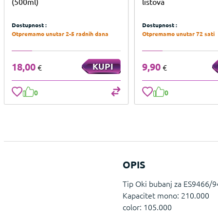
(500ml)
listova
Dostupnost :
Dostupnost :
Otpremamo unutar 2-5 radnih dana
Otpremamo unutar 72 sati
18,00
KUPI
9,90
€
€
0
0
OPIS
Tip Oki bubanj za ES9466/9
Kapacitet mono: 210.000
color: 105.000