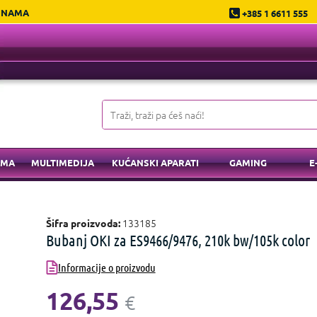
 NAMA
+385 1 6611 555
EMA
MULTIMEDIJA
KUĆANSKI APARATI
GAMING
E
133185
Šifra proizvoda:
Bubanj OKI za ES9466/9476, 210k bw/105k color
Informacije o proizvodu
126,55
€