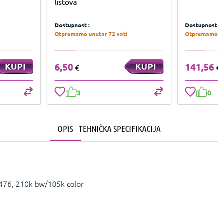
listova
Dostupnost :
Dostupnost 
Otpremamo unutar 72 sati
Otpremamo 
KUPI
6,50
KUPI
141,56
€
3
0
OPIS
TEHNIČKA SPECIFIKACIJA
476, 210k bw/105k color