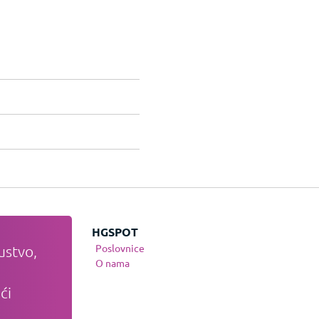
JE
HGSPOT
Poslovnice
ustvo,
te
O nama
nja
ći
osti
anja