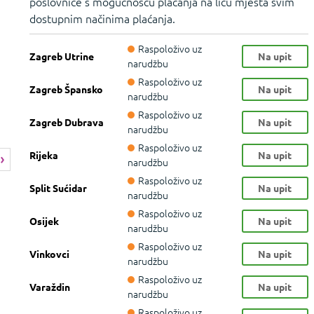
poslovnice s mogućnošću plaćanja na licu mjesta svim
dostupnim načinima plaćanja.
Raspoloživo uz
Zagreb Utrine
Na upit
narudžbu
Raspoloživo uz
Zagreb Špansko
Na upit
narudžbu
Raspoloživo uz
Zagreb Dubrava
Na upit
narudžbu
Raspoloživo uz
Rijeka
Na upit
narudžbu
Raspoloživo uz
Split Sućidar
Na upit
narudžbu
Raspoloživo uz
Osijek
Na upit
narudžbu
Raspoloživo uz
Vinkovci
Na upit
narudžbu
Raspoloživo uz
Varaždin
Na upit
narudžbu
Raspoloživo uz