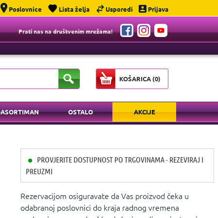
Poslovnice
Lista želja
Usporedi
Prijava
Prati nas na društvenim mrežama!
KOŠARICA (
0
)
-ASORTIMAN
OSTALO
AKCIJE
PROVJERITE DOSTUPNOST PO TRGOVINAMA - REZEVIRAJ I
PREUZMI
Rezervacijom osiguravate da Vas proizvod čeka u
odabranoj poslovnici do kraja radnog vremena