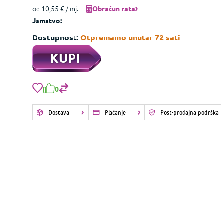
od 10,55 € / mj.
Obračun rata
-
Jamstvo:
Dostupnost:
Otpremamo unutar 72 sati
KUPI
0
Dostava
Plaćanje
Post-prodajna podrška