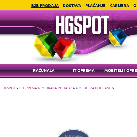
B2B PRODAJA
DOSTAVA
PLAĆANJE
KARIJERA
O
RAČUNALA
IT OPREMA
MOBITELI I OPR
HGSPOT
>
IT OPREMA
>
POHRANA PODATAKA
>
MEDIJI ZA POHRANU
>