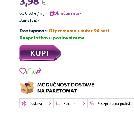
3,98
€
od 0,33 € / mj.
Obračun rata
-
Jamstvo:
Dostupnost:
Otpremamo unutar 96 sati
Raspoloživo u poslovnicama
KUPI
0
Dostava
Plaćanje
Post-prodajna podrška