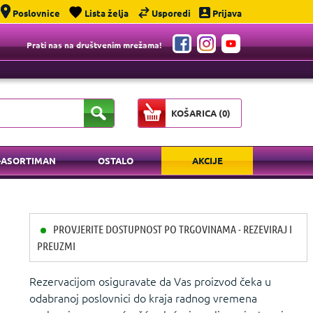
Poslovnice
Lista želja
Usporedi
Prijava
Prati nas na društvenim mrežama!
KOŠARICA (
0
)
-ASORTIMAN
OSTALO
AKCIJE
PROVJERITE DOSTUPNOST PO TRGOVINAMA - REZEVIRAJ I
PREUZMI
Rezervacijom osiguravate da Vas proizvod čeka u
odabranoj poslovnici do kraja radnog vremena