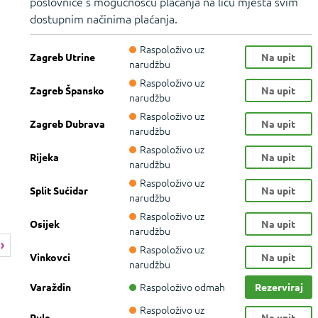
poslovnice s mogućnošću plaćanja na licu mjesta svim
dostupnim načinima plaćanja.
Raspoloživo uz
Zagreb Utrine
Na upit
narudžbu
Raspoloživo uz
Zagreb Špansko
Na upit
narudžbu
Raspoloživo uz
Zagreb Dubrava
Na upit
narudžbu
Raspoloživo uz
Rijeka
Na upit
narudžbu
Raspoloživo uz
Split Sućidar
Na upit
narudžbu
Raspoloživo uz
Osijek
Na upit
narudžbu
Raspoloživo uz
Vinkovci
Na upit
narudžbu
Raspoloživo odmah
Varaždin
Rezerviraj
Raspoloživo uz
Pula
Na upit