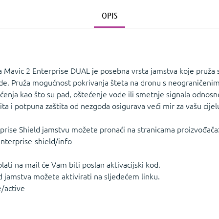
OPIS
za Mavic 2 Enterprise DUAL je posebna vrsta jamstva koje pruža
ode. Pruža mogućnost pokrivanja šteta na dronu s neograničeni
ćenja kao što su pad, oštećenje vode ili smetnje signala odnosn
a i potpuna zaštita od nezgoda osigurava veći mir za vašu cijelu
rprise Shield jamstvu možete pronaći na stranicama proizvođača
nterprise-shield/info
ati na mail će Vam biti poslan aktivacijski kod.
d jamstva možete aktivirati na sljedećem linku.
e/active