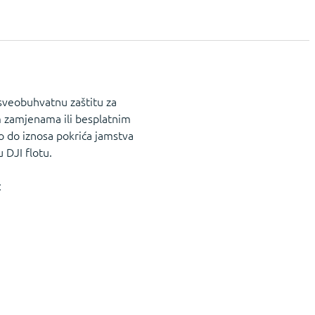
 sveobuhvatnu zaštitu za
m zamjenama ili besplatnim
o do iznosa pokrića jamstva
 DJI flotu.
: