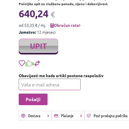
Pošaljite upit za službenu ponudu, cijenu i dobavljivost.
640,24
€
od 53,35 € / mj.
Obračun rata
12 mjeseci
Jamstvo:
UPIT
0
Obavijesti me kada artikl postane raspoloživ
Dostava
Plaćanje
Post-prodajna podrška