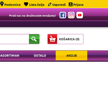
Poslovnice
Lista želja
Usporedi
Prijava
Prati nas na društvenim mrežama!
KOŠARICA (
0
)
-ASORTIMAN
OSTALO
AKCIJE