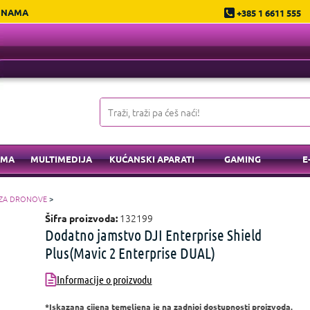
 NAMA
+385 1 6611 555
EMA
MULTIMEDIJA
KUĆANSKI APARATI
GAMING
E
 ZA DRONOVE
>
132199
Šifra proizvoda:
Dodatno jamstvo DJI Enterprise Shield
Plus(Mavic 2 Enterprise DUAL)
Informacije o proizvodu
*Iskazana cijena temeljena je na zadnjoj dostupnosti proizvoda.