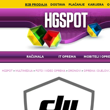
B2B PRODAJA
DOSTAVA
PLAĆANJE
KARIJERA
O
RAČUNALA
IT OPREMA
MOBITELI I OPR
HGSPOT
>
MULTIMEDIJA
>
FOTO I VIDEO OPREMA
>
DRONOVI
>
OPREMA I DIJELOVI