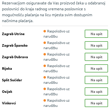
Rezervacijom osiguravate da Vas proizvod čeka u odabranoj
poslovnici do kraja radnog vremena poslovnice s
mogućnošću plaćanja na licu mjesta svim dostupnim
načinima plaćanja.
Raspoloživo uz
Zagreb Utrine
Na upit
narudžbu
Raspoloživo uz
Zagreb Špansko
Na upit
narudžbu
Raspoloživo uz
Zagreb Dubrava
Na upit
narudžbu
Raspoloživo uz
Rijeka
Na upit
narudžbu
Raspoloživo uz
Split Sućidar
Na upit
narudžbu
Raspoloživo uz
Osijek
Na upit
narudžbu
Raspoloživo uz
Vinkovci
Na upit
narudžbu