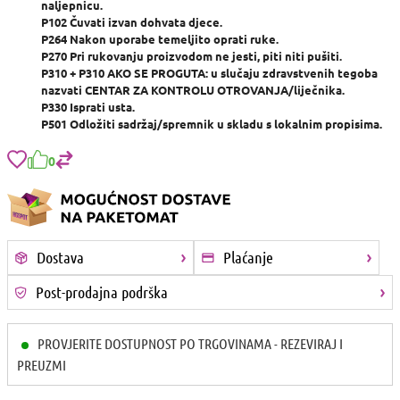
naljepnicu.
P102 Čuvati izvan dohvata djece.
P264 Nakon uporabe temeljito oprati ruke.
P270 Pri rukovanju proizvodom ne jesti, piti niti pušiti.
P310 + P310 AKO SE PROGUTA: u slučaju zdravstvenih tegoba
nazvati CENTAR ZA KONTROLU OTROVANJA/liječnika.
P330 Isprati usta.
P501 Odložiti sadržaj/spremnik u skladu s lokalnim propisima.
0
Dostava
Plaćanje
Post-prodajna podrška
PROVJERITE DOSTUPNOST PO TRGOVINAMA - REZEVIRAJ I
PREUZMI