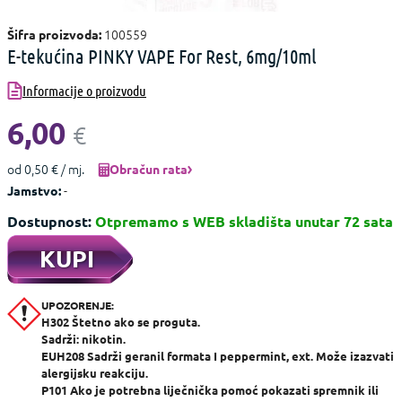
100559
Šifra proizvoda:
E-tekućina PINKY VAPE For Rest, 6mg/10ml
Informacije o proizvodu
6,00
€
od 0,50 € / mj.
Obračun rata
-
Jamstvo:
Dostupnost:
Otpremamo s WEB skladišta unutar 72 sata
KUPI
UPOZORENJE:
H302 Štetno ako se proguta.
Sadrži: nikotin.
EUH208 Sadrži geranil formata I peppermint, ext. Može izazvati
alergijsku reakciju.
P101 Ako je potrebna liječnička pomoć pokazati spremnik ili