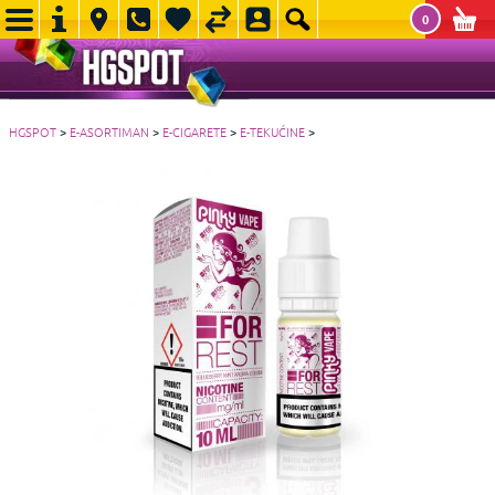
0
HGSPOT
>
E-ASORTIMAN
>
E-CIGARETE
>
E-TEKUĆINE
>