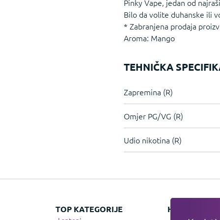
Pinky Vape, jedan od najraši
Bilo da volite duhanske ili 
* Zabranjena prodaja proi
Aroma: Mango
TEHNIČKA SPECIFIK
Zapremina (R)
Omjer PG/VG (R)
Udio nikotina (R)
TOP KATEGORIJE
HIT KATEGOR
Laptopi
Apple