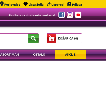
Poslovnice
Lista želja
Usporedi
Prijava
Prati nas na društvenim mrežama!
KOŠARICA (
0
)
-ASORTIMAN
OSTALO
AKCIJE