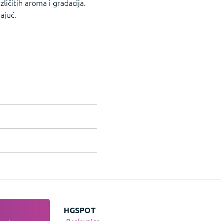
ličitih aroma i gradacija.
ajuć.
JE
HGSPOT
Poslovnice