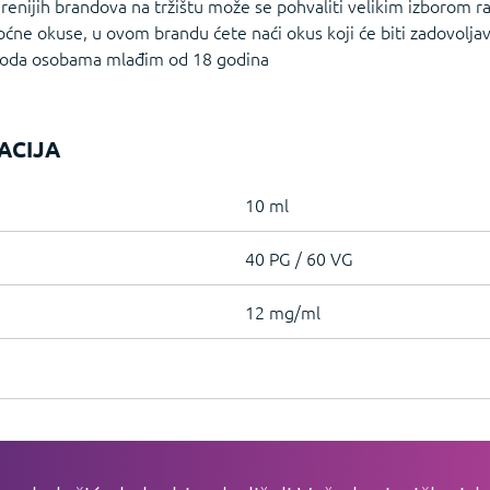
renijih brandova na tržištu može se pohvaliti velikim izborom raz
voćne okuse, u ovom brandu ćete naći okus koji će biti zadovoljav
zvoda osobama mlađim od 18 godina
ACIJA
10 ml
40 PG / 60 VG
12 mg/ml
IJE
PLAĆANJE I DOSTAVA I
INFORMACI
SERVIS
Registracija