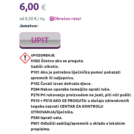
6,00
€
od 0,50 € / mj.
Obračun rata
-
Jamstvo:
UPIT
UPOZORENJE:
H302 Štetno ako se proguta.
Sadrži: nikotin.
P101 Ako je potrebna liječnička pomoć pokazati
spremnik ili naljepnicu.
P102 Čuvati izvan dohvata djece.
P264 Nakon uporabe temeljito oprati ruke.
P270 Pri rukovanju proizvodom ne jesti, piti niti pušiti.
P310 + P310 AKO SE PROGUTA: u slučaju zdravstvenih
tegoba nazvati CENTAR ZA KONTROLU
OTROVANJA/liječnika.
P330 Isprati usta.
P501 Odložiti sadržaj/spremnik u skladu s lokalnim
propisima.