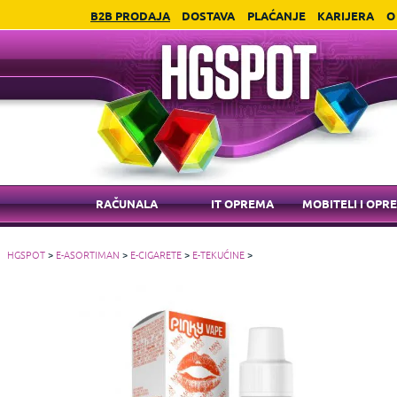
B2B PRODAJA
DOSTAVA
PLAĆANJE
KARIJERA
O
RAČUNALA
IT OPREMA
MOBITELI I OPR
HGSPOT
>
E-ASORTIMAN
>
E-CIGARETE
>
E-TEKUĆINE
>