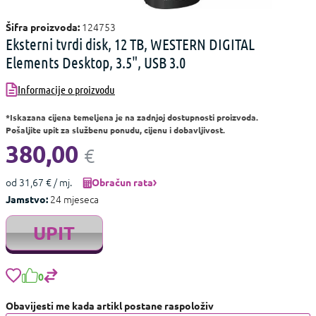
124753
Šifra proizvoda:
Eksterni tvrdi disk, 12 TB, WESTERN DIGITAL
Elements Desktop, 3.5", USB 3.0
Informacije o proizvodu
*Iskazana cijena temeljena je na zadnjoj dostupnosti proizvoda.
Pošaljite upit za službenu ponudu, cijenu i dobavljivost.
380,00
€
od 31,67 € / mj.
Obračun rata
24 mjeseca
Jamstvo:
UPIT
0
Obavijesti me kada artikl postane raspoloživ