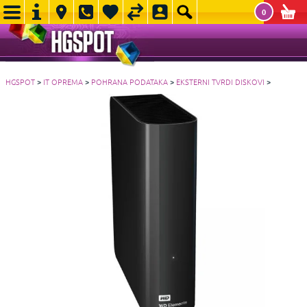
0
HGSPOT
>
IT OPREMA
>
POHRANA PODATAKA
>
EKSTERNI TVRDI DISKOVI
>