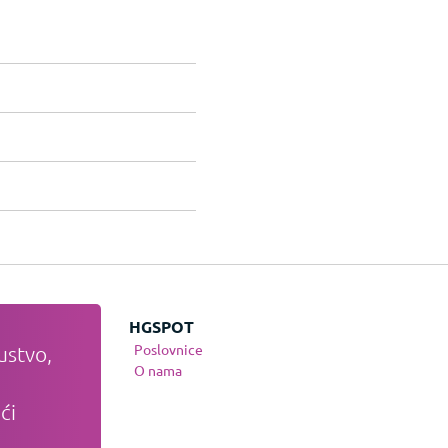
JE
HGSPOT
Poslovnice
ustvo,
te
O nama
nja
ći
osti
anja