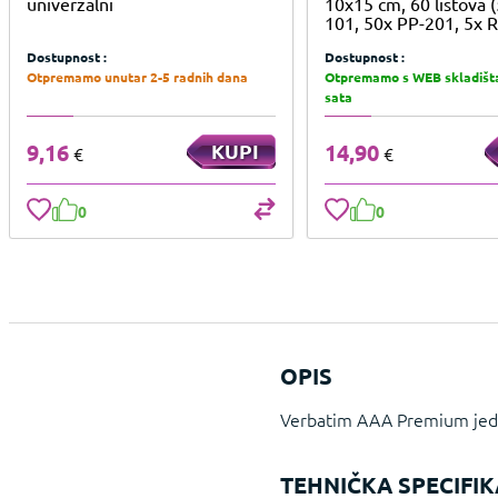
univerzalni
10x15 cm, 60 listova 
101, 50x PP-201, 5x 
Dostupnost :
Dostupnost :
Otpremamo unutar 2-5 radnih dana
Otpremamo s WEB skladišta
sata
9,16
KUPI
14,90
€
€
0
0
OPIS
Verbatim AAA Premium jedn
TEHNIČKA SPECIFIK