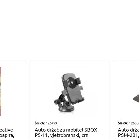
ŠIFRA:
126499
ŠIFRA:
12650
eative
Auto držač za mobitel SBOX
Auto drž
 papira,
PS-11, vjetrobranski, crni
PSM-201,