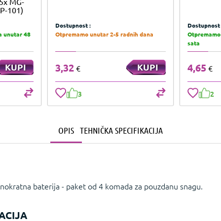
(5x MG-
RP-101)
Dostupnost :
Dostupnost 
 unutar 48
Otpremamo unutar 2-5 radnih dana
Otpremamo 
sata
KUPI
3,32
KUPI
4,65
€
€
3
2
OPIS
TEHNIČKA SPECIFIKACIJA
okratna baterija - paket od 4 komada za pouzdanu snagu.
ACIJA