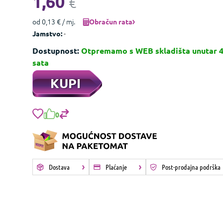
1,60
€
od 0,13 € / mj.
Obračun rata
-
Jamstvo:
Dostupnost:
Otpremamo s WEB skladišta unutar 
sata
KUPI
0
Dostava
Plaćanje
Post-prodajna podrška