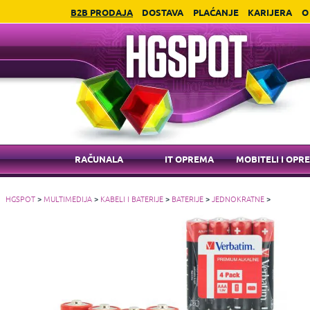
B2B PRODAJA
DOSTAVA
PLAĆANJE
KARIJERA
O
RAČUNALA
IT OPREMA
MOBITELI I OPR
HGSPOT
>
MULTIMEDIJA
>
KABELI I BATERIJE
>
BATERIJE
>
JEDNOKRATNE
>