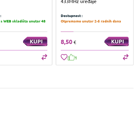
433MHz uređaje
:
Dostupnost :
s WEB skladišta unutar 48
Otpremamo unutar 2-5 radnih dana
KUPI
8,50
KUPI
€
1