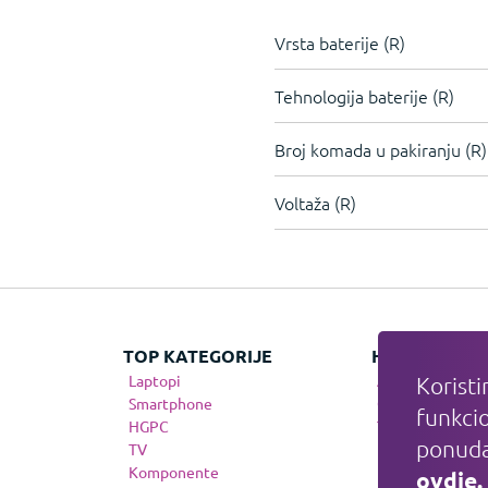
Vrsta baterije (R)
Tehnologija baterije (R)
Broj komada u pakiranju (R)
Voltaža (R)
TOP KATEGORIJE
HIT KATEGOR
Laptopi
Apple
Koristi
Smartphone
Gaming
funkcio
HGPC
Telefonija
ponuda
TV
Komponente
ovdje.