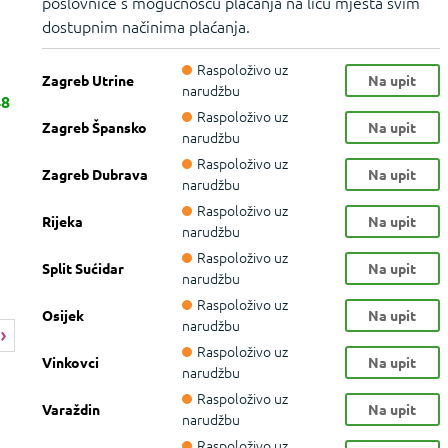
poslovnice s mogućnošću plaćanja na licu mjesta svim
dostupnim načinima plaćanja.
Raspoloživo uz
Zagreb Utrine
Na upit
narudžbu
48
Raspoloživo uz
Zagreb Špansko
Na upit
narudžbu
Raspoloživo uz
Zagreb Dubrava
Na upit
narudžbu
Raspoloživo uz
Rijeka
Na upit
narudžbu
Raspoloživo uz
Split Sućidar
Na upit
narudžbu
Raspoloživo uz
Osijek
Na upit
narudžbu
Raspoloživo uz
Vinkovci
Na upit
narudžbu
Raspoloživo uz
Varaždin
Na upit
narudžbu
Raspoloživo uz