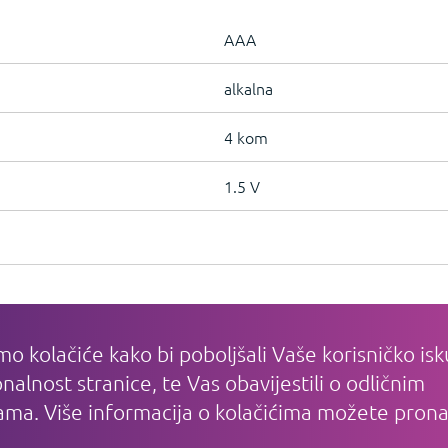
AAA
alkalna
4 kom
1.5 V
IJE
PLAĆANJE I DOSTAVA I
INFORMACI
SERVIS
Registracija
mo kolačiće kako bi poboljšali Vaše korisničko isk
Plaćanje
Često nas pita
nalnost stranice, te Vas obavijestili o odličnim
Dostava
Uvjeti poslova
ma. Više informacija o kolačićima možete prona
Servis
Zaštita privatn
Prednosti kupnje
Sigurnost plać