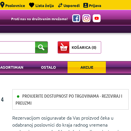
Poslovnice
Lista želja
Usporedi
Prijava
Prati nas na društvenim mrežama!
KOŠARICA (
0
)
-ASORTIMAN
OSTALO
AKCIJE
PROVJERITE DOSTUPNOST PO TRGOVINAMA - REZEVIRAJ I
 4
PREUZMI
Rezervacijom osiguravate da Vas proizvod čeka u
odabranoj poslovnici do kraja radnog vremena