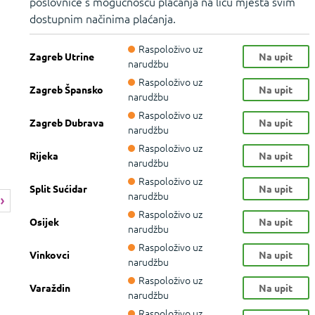
poslovnice s mogućnošću plaćanja na licu mjesta svim
dostupnim načinima plaćanja.
Raspoloživo uz
Zagreb Utrine
Na upit
narudžbu
Raspoloživo uz
Zagreb Špansko
Na upit
narudžbu
Raspoloživo uz
Zagreb Dubrava
Na upit
narudžbu
Raspoloživo uz
Rijeka
Na upit
narudžbu
Raspoloživo uz
Split Sućidar
Na upit
narudžbu
Raspoloživo uz
Osijek
Na upit
narudžbu
Raspoloživo uz
Vinkovci
Na upit
narudžbu
Raspoloživo uz
Varaždin
Na upit
narudžbu
Raspoloživo uz