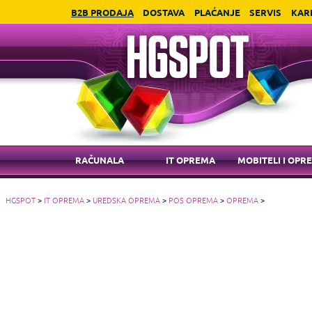
B2B PRODAJA
DOSTAVA
PLAĆANJE
SERVIS
KAR
RAČUNALA
IT OPREMA
MOBITELI I OPR
HGSPOT
>
IT OPREMA
>
UREDSKA OPREMA
>
POS OPREMA
>
OPREMA
>