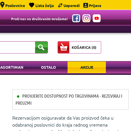
Poslovnice
Lista želja
Usporedi
Prijava
Prati nas na društvenim mrežama!
KOŠARICA (
0
)
-ASORTIMAN
OSTALO
AKCIJE
PROVJERITE DOSTUPNOST PO TRGOVINAMA - REZEVIRAJ I
PREUZMI
Rezervacijom osiguravate da Vas proizvod čeka u
odabranoj poslovnici do kraja radnog vremena