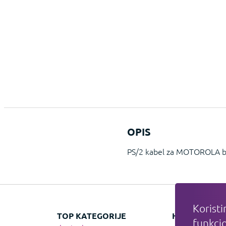
OPIS
PS/2 kabel za MOTOROLA ba
Koristi
TOP KATEGORIJE
HIT KATEGOR
funkcio