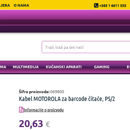
IJERA
O NAMA
+385 1 6611 555
EMA
MULTIMEDIJA
KUĆANSKI APARATI
GAMING
E
069800
Šifra proizvoda:
Kabel MOTOROLA za barcode čitače, PS/2
Informacije o proizvodu
20,63
€