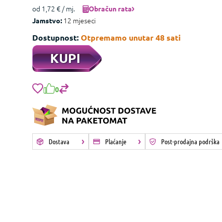
od 1,72 € / mj.
Obračun rata
12 mjeseci
Jamstvo:
Dostupnost:
Otpremamo unutar 48 sati
KUPI
0
Dostava
Plaćanje
Post-prodajna podrška