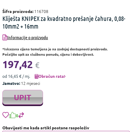
116708
Šifra proizvoda:
Kliješta KNIPEX za kvadratno prešanje čahura, 0,08-
10mm2 + 16mm
Informacije o proizvodu
*Iskazana cijena temeljena je na zadnjoj dostupnosti proizvoda.
Pošaljite upit za službenu ponudu, cijenu i dobavljivost.
197,42
€
od 16,45 € / mj.
Obračun rata
12 mjeseci
Jamstvo:
UPIT
0
Obavijesti me kada artikl postane raspoloživ