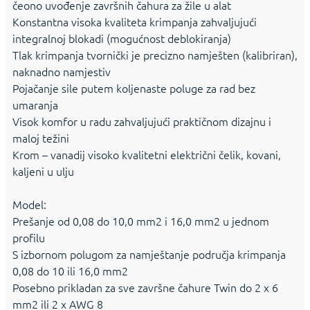
čeono uvođenje završnih čahura za žile u alat
Konstantna visoka kvaliteta krimpanja zahvaljujući
integralnoj blokadi (mogućnost deblokiranja)
Tlak krimpanja tvornički je precizno namješten (kalibriran),
naknadno namjestiv
Pojačanje sile putem koljenaste poluge za rad bez
umaranja
Visok komfor u radu zahvaljujući praktičnom dizajnu i
maloj težini
Krom – vanadij visoko kvalitetni električni čelik, kovani,
kaljeni u ulju
Model:
Prešanje od 0,08 do 10,0 mm2 i 16,0 mm2 u jednom
profilu
S izbornom polugom za namještanje područja krimpanja
0,08 do 10 ili 16,0 mm2
Posebno prikladan za sve završne čahure Twin do 2 x 6
mm2 ili 2 x AWG 8