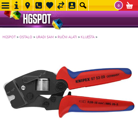
0
HGSPOT
>
OSTALO
>
URADI SAM
>
RUČNI ALATI
>
KLIJEŠTA
>