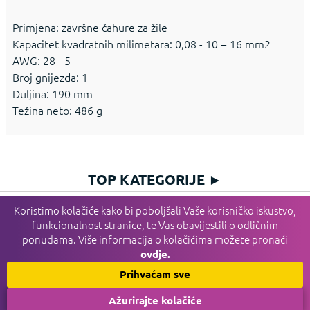
Primjena: završne čahure za žile
Kapacitet kvadratnih milimetara: 0,08 - 10 + 16 mm2
AWG: 28 - 5
Broj gnijezda: 1
Duljina: 190 mm
Težina neto: 486 g
TOP KATEGORIJE
►
HIT KATEGORIJE
►
Koristimo kolačiće kako bi poboljšali Vaše korisničko iskustvo,
funkcionalnost stranice, te Vas obavijestili o odličnim
PLAĆANJE I DOSTAVA I SERVIS
►
ponudama. Više informacija o kolačićima možete pronaći
INFORMACIJE
►
ovdje.
HGSPOT
►
Prihvaćam sve
Ažurirajte kolačiće
© 2016 - 2026 HGSPOT. Sva prava pridržana.