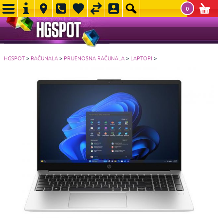
0
HGSPOT
>
RAČUNALA
>
PRIJENOSNA RAČUNALA
>
LAPTOPI
>