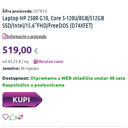
207813
Šifra proizvoda:
Laptop HP 250R G10, Core 5-120U/8GB/512GB
SSD/Intel/15.6"FHD/FreeDOS (D74XFET)
Informacije o proizvodu
519,00
€
od 43,25 € / mj.
Obračun rata
36 mjeseci
Jamstvo:
Dostupnost:
Otpremamo s WEB skladišta unutar 48 sata
Raspoloživo u poslovnicama
KUPI
0