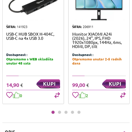
ŠIFRA:
141923
ŠIFRA:
206911
USB-C HUB SBOX H-404C,
Monitor XIAOMI A24i
USB-C na 4x USB 3.0
(2026), 24", IPS, FHD
1920x1080px, 144Hz, 6ms,
HDMI, DP, tilt
Dostupnost :
Dostupnost :
Otpremamo s WEB skladišta
Otpremamo unutar 2-5 radnih
unutar 48 sata
dana
KUPI
KUPI
14,90
99,00
€
€
0
2