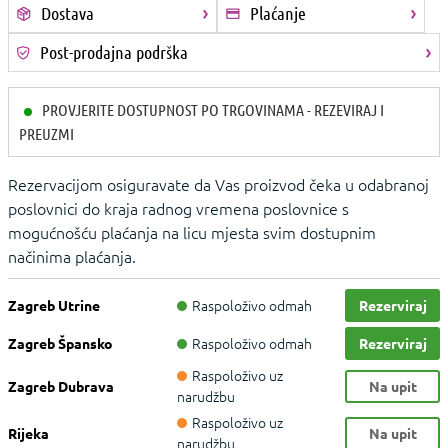
Dostava
Plaćanje
Post-prodajna podrška
PROVJERITE DOSTUPNOST PO TRGOVINAMA - REZEVIRAJ I
PREUZMI
Rezervacijom osiguravate da Vas proizvod čeka u odabranoj
poslovnici do kraja radnog vremena poslovnice s
mogućnošću plaćanja na licu mjesta svim dostupnim
načinima plaćanja.
Raspoloživo odmah
Zagreb Utrine
Rezerviraj
Raspoloživo odmah
Zagreb Špansko
Rezerviraj
Raspoloživo uz
Zagreb Dubrava
Na upit
narudžbu
Raspoloživo uz
Rijeka
Na upit
narudžbu