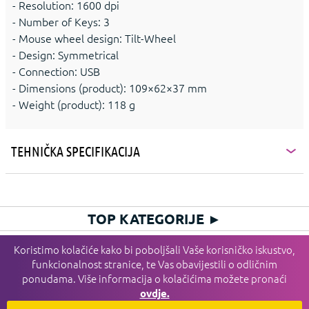
- Resolution: 1600 dpi
- Number of Keys: 3
- Mouse wheel design: Tilt-Wheel
- Design: Symmetrical
- Connection: USB
- Dimensions (product): 109×62×37 mm
- Weight (product): 118 g
TEHNIČKA SPECIFIKACIJA
TOP KATEGORIJE
►
HIT KATEGORIJE
►
Koristimo kolačiće kako bi poboljšali Vaše korisničko iskustvo,
funkcionalnost stranice, te Vas obavijestili o odličnim
PLAĆANJE I DOSTAVA I SERVIS
►
ponudama. Više informacija o kolačićima možete pronaći
INFORMACIJE
►
ovdje.