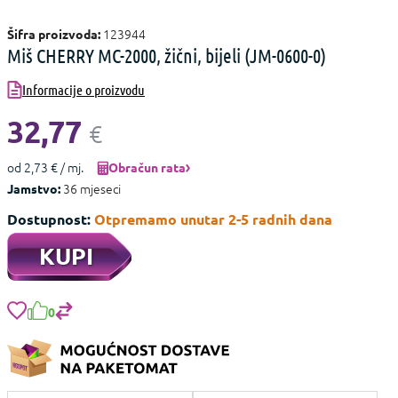
123944
Šifra proizvoda:
Miš CHERRY MC-2000, žični, bijeli (JM-0600-0)
Informacije o proizvodu
32,77
€
od 2,73 € / mj.
Obračun rata
36 mjeseci
Jamstvo:
Dostupnost:
Otpremamo unutar 2-5 radnih dana
KUPI
0