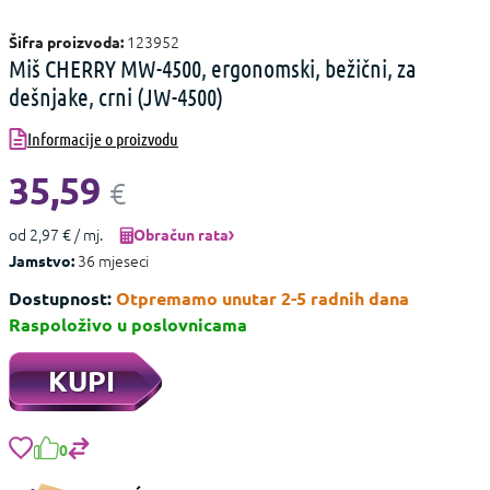
123952
Šifra proizvoda:
Miš CHERRY MW-4500, ergonomski, bežični, za
dešnjake, crni (JW-4500)
Informacije o proizvodu
35,59
€
od 2,97 € / mj.
Obračun rata
36 mjeseci
Jamstvo:
Dostupnost:
Otpremamo unutar 2-5 radnih dana
Raspoloživo u poslovnicama
KUPI
0