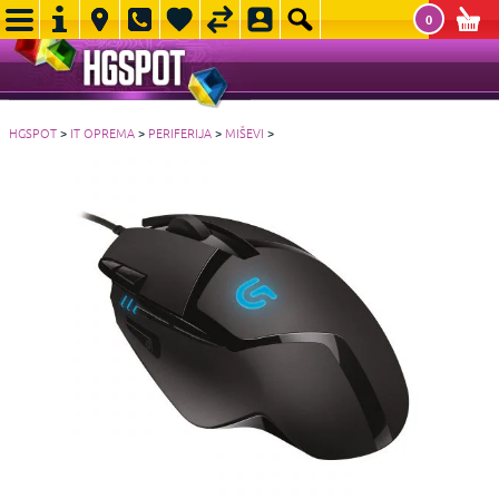
0
HGSPOT
>
IT OPREMA
>
PERIFERIJA
>
MIŠEVI
>