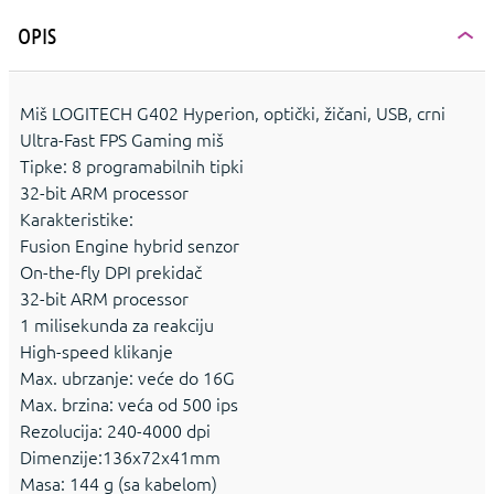
OPIS
Miš LOGITECH G402 Hyperion, optički, žičani, USB, crni
Ultra-Fast FPS Gaming miš
Tipke: 8 programabilnih tipki
32-bit ARM processor
Karakteristike:
Fusion Engine hybrid senzor
On-the-fly DPI prekidač
32-bit ARM processor
1 milisekunda za reakciju
High-speed klikanje
Max. ubrzanje: veće do 16G
Max. brzina: veća od 500 ips
Rezolucija: 240-4000 dpi
Dimenzije:136x72x41mm
Masa: 144 g (sa kabelom)