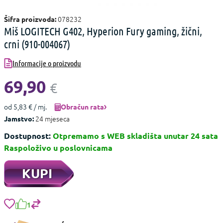
078232
Šifra proizvoda:
Miš LOGITECH G402, Hyperion Fury gaming, žični,
crni (910-004067)
Informacije o proizvodu
69,90
€
od 5,83 € / mj.
Obračun rata
24 mjeseca
Jamstvo:
Dostupnost:
Otpremamo s WEB skladišta unutar 24 sata
Raspoloživo u poslovnicama
KUPI
1