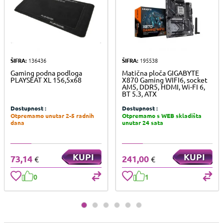
ŠIFRA:
136436
ŠIFRA:
195538
Gaming podna podloga
Matična ploča GIGABYTE
PLAYSEAT XL 156,5x68
X870 Gaming WIFI6, socket
AM5, DDR5, HDMI, Wi-FI 6,
BT 5.3, ATX
Dostupnost :
Dostupnost :
Otpremamo unutar 2-5 radnih
Otpremamo s WEB skladišta
dana
unutar 24 sata
KUPI
KUPI
73,14
241,00
€
€
0
1