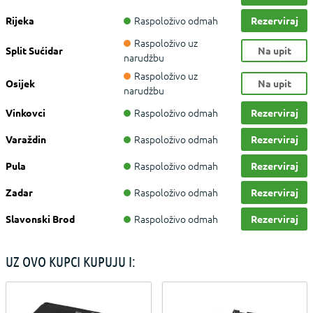
Raspoloživo odmah
Rijeka
Rezerviraj
Raspoloživo uz
Split Sućidar
Na upit
narudžbu
Raspoloživo uz
Osijek
Na upit
narudžbu
Raspoloživo odmah
Vinkovci
Rezerviraj
Raspoloživo odmah
Varaždin
Rezerviraj
Raspoloživo odmah
Pula
Rezerviraj
Raspoloživo odmah
Zadar
Rezerviraj
Raspoloživo odmah
Slavonski Brod
Rezerviraj
UZ OVO KUPCI KUPUJU I: