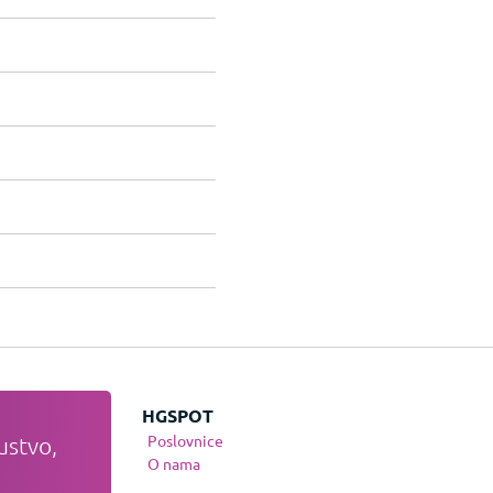
JE
HGSPOT
Poslovnice
ustvo,
te
O nama
nja