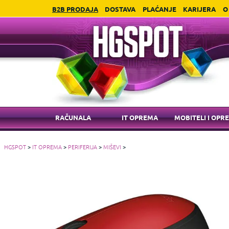
B2B PRODAJA
DOSTAVA
PLAĆANJE
KARIJERA
O
RAČUNALA
IT OPREMA
MOBITELI I OPR
HGSPOT
>
IT OPREMA
>
PERIFERIJA
>
MIŠEVI
>