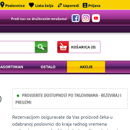
Poslovnice
Lista želja
Usporedi
Prijava
Prati nas na društvenim mrežama!
KOŠARICA (
0
)
-ASORTIMAN
OSTALO
AKCIJE
PROVJERITE DOSTUPNOST PO TRGOVINAMA - REZEVIRAJ I
)
PREUZMI
Rezervacijom osiguravate da Vas proizvod čeka u
odabranoj poslovnici do kraja radnog vremena