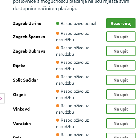
poslovnice s mogućnošću plaćanja na licu mjesta svim
dostupnim načinima plaćanja.
Raspoloživo odmah
Zagreb Utrine
Rezerviraj
Raspoloživo uz
Zagreb Špansko
Na upit
narudžbu
Raspoloživo uz
Zagreb Dubrava
Na upit
narudžbu
Raspoloživo uz
Rijeka
Na upit
narudžbu
Raspoloživo uz
Split Sućidar
Na upit
narudžbu
Raspoloživo uz
Osijek
Na upit
narudžbu
Raspoloživo uz
Vinkovci
Na upit
narudžbu
Raspoloživo uz
Varaždin
Na upit
narudžbu
Raspoloživo uz
Pula
Na upit