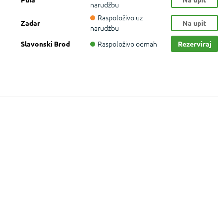
narudžbu
Raspoloživo uz
Zadar
Na upit
narudžbu
Raspoloživo odmah
Slavonski Brod
Rezerviraj