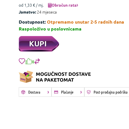
od 1,33 € / mj.
Obračun rata
24 mjeseca
Jamstvo:
Dostupnost:
Otpremamo unutar 2-5 radnih dana
Raspoloživo u poslovnicama
KUPI
0
Dostava
Plaćanje
Post-prodajna podrška