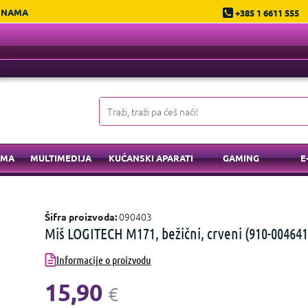
 NAMA
+385 1 6611 555
EMA
MULTIMEDIJA
KUĆANSKI APARATI
GAMING
E
090403
Šifra proizvoda:
Miš LOGITECH M171, bežični, crveni (910-004641
Informacije o proizvodu
15,90
€