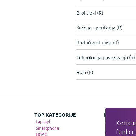
Broj tipki (R)
Sučelje - periferija (R)
Razlučivost miša (R)
Tehnologija povezivanja (R)
Boja (R)
TOP KATEGORIJE
HIT KATEGOR
Laptopi
Apple
Koristi
Smartphone
Gaming
funkcio
HGPC
Telefonija