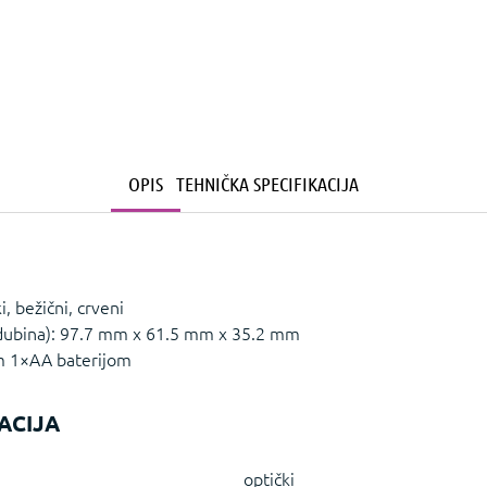
OPIS
TEHNIČKA SPECIFIKACIJA
 bežični, crveni
 x dubina): 97.7 mm x 61.5 mm x 35.2 mm
m 1×AA baterijom
ACIJA
optički