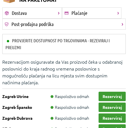
Dostava
Plaćanje
Post-prodajna podrška
PROVJERITE DOSTUPNOST PO TRGOVINAMA - REZEVIRAJ I
PREUZMI
Rezervacijom osiguravate da Vas proizvod čeka u odabranoj
poslovnici do kraja radnog vremena poslovnice s
mogućnošću plaćanja na licu mjesta svim dostupnim
načinima plaćanja.
Raspoloživo odmah
Zagreb Utrine
Rezerviraj
Raspoloživo odmah
Zagreb Špansko
Rezerviraj
Raspoloživo odmah
Zagreb Dubrava
Rezerviraj