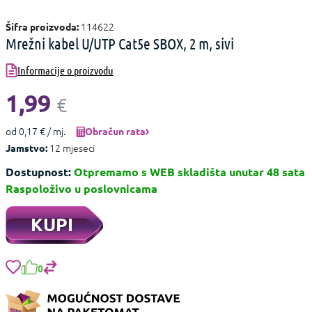
114622
Šifra proizvoda:
Mrežni kabel U/UTP Cat5e SBOX, 2 m, sivi
Informacije o proizvodu
1,99
€
od 0,17 € / mj.
Obračun rata
12 mjeseci
Jamstvo:
Dostupnost:
Otpremamo s WEB skladišta unutar 48 sata
Raspoloživo u poslovnicama
KUPI
0