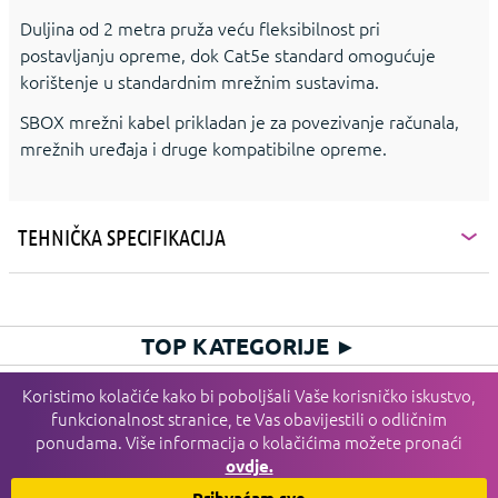
Duljina od 2 metra pruža veću fleksibilnost pri
postavljanju opreme, dok Cat5e standard omogućuje
korištenje u standardnim mrežnim sustavima.
SBOX mrežni kabel prikladan je za povezivanje računala,
mrežnih uređaja i druge kompatibilne opreme.
TEHNIČKA SPECIFIKACIJA
TOP KATEGORIJE
►
HIT KATEGORIJE
►
Koristimo kolačiće kako bi poboljšali Vaše korisničko iskustvo,
funkcionalnost stranice, te Vas obavijestili o odličnim
PLAĆANJE I DOSTAVA I SERVIS
►
ponudama. Više informacija o kolačićima možete pronaći
INFORMACIJE
►
ovdje.