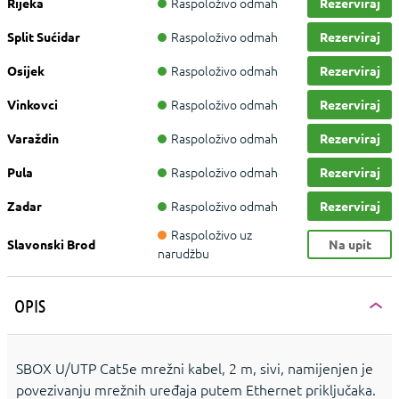
Raspoloživo odmah
Rijeka
Rezerviraj
Raspoloživo odmah
Split Sućidar
Rezerviraj
Raspoloživo odmah
Osijek
Rezerviraj
Raspoloživo odmah
Vinkovci
Rezerviraj
Raspoloživo odmah
Varaždin
Rezerviraj
Raspoloživo odmah
Pula
Rezerviraj
Raspoloživo odmah
Zadar
Rezerviraj
Raspoloživo uz
Slavonski Brod
Na upit
narudžbu
OPIS
SBOX U/UTP Cat5e mrežni kabel, 2 m, sivi, namijenjen je
povezivanju mrežnih uređaja putem Ethernet priključaka.