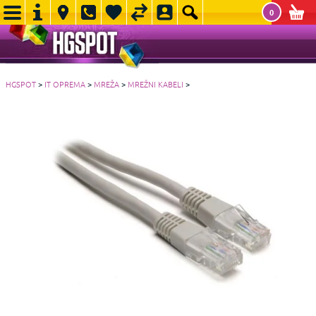
0
HGSPOT
>
IT OPREMA
>
MREŽA
>
MREŽNI KABELI
>