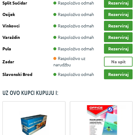
Raspoloživo odmah
Split Sućidar
Rezerviraj
Raspoloživo odmah
Osijek
Rezerviraj
Raspoloživo odmah
Vinkovci
Rezerviraj
Raspoloživo odmah
Varaždin
Rezerviraj
Raspoloživo odmah
Pula
Rezerviraj
Raspoloživo uz
Zadar
Na upit
narudžbu
Raspoloživo odmah
Slavonski Brod
Rezerviraj
UZ OVO KUPCI KUPUJU I: