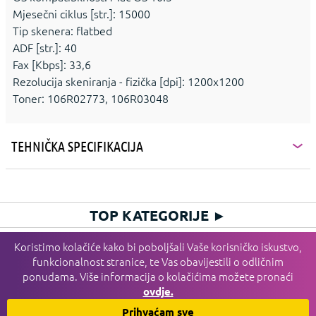
Mjesečni ciklus [str.]: 15000
Tip skenera: flatbed
ADF [str.]: 40
Fax [Kbps]: 33,6
Rezolucija skeniranja - fizička [dpi]: 1200x1200
Toner: 106R02773, 106R03048
TEHNIČKA SPECIFIKACIJA
TOP KATEGORIJE
►
HIT KATEGORIJE
►
Koristimo kolačiće kako bi poboljšali Vaše korisničko iskustvo,
funkcionalnost stranice, te Vas obavijestili o odličnim
PLAĆANJE I DOSTAVA I SERVIS
►
ponudama. Više informacija o kolačićima možete pronaći
INFORMACIJE
►
ovdje.
HGSPOT
►
Prihvaćam sve