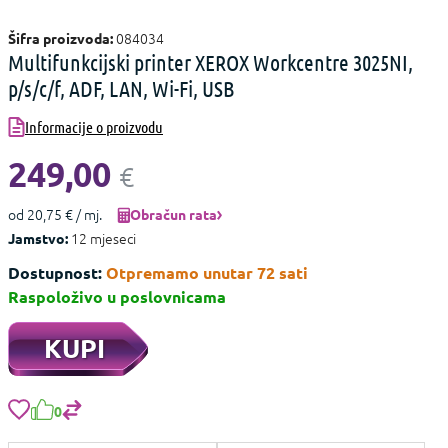
084034
Šifra proizvoda:
Multifunkcijski printer XEROX Workcentre 3025NI,
p/s/c/f, ADF, LAN, Wi-Fi, USB
Informacije o proizvodu
249,00
€
od 20,75 € / mj.
Obračun rata
12 mjeseci
Jamstvo:
Dostupnost:
Otpremamo unutar 72 sati
Raspoloživo u poslovnicama
KUPI
0