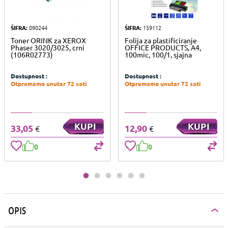
ŠIFRA:
090244
ŠIFRA:
159112
Toner ORINK za XEROX
Folija za plastificiranje
Phaser 3020/3025, crni
OFFICE PRODUCTS, A4,
(106R02773)
100mic, 100/1, sjajna
Dostupnost :
Dostupnost :
Otpremamo unutar 72 sati
Otpremamo unutar 72 sati
KUPI
KUPI
33,05
12,90
€
€
0
0
OPIS