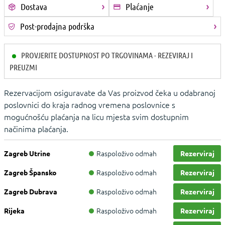
Dostava
Plaćanje
Post-prodajna podrška
PROVJERITE DOSTUPNOST PO TRGOVINAMA - REZEVIRAJ I
PREUZMI
Rezervacijom osiguravate da Vas proizvod čeka u odabranoj
poslovnici do kraja radnog vremena poslovnice s
mogućnošću plaćanja na licu mjesta svim dostupnim
načinima plaćanja.
Raspoloživo odmah
Zagreb Utrine
Rezerviraj
Raspoloživo odmah
Zagreb Špansko
Rezerviraj
Raspoloživo odmah
Zagreb Dubrava
Rezerviraj
Raspoloživo odmah
Rijeka
Rezerviraj