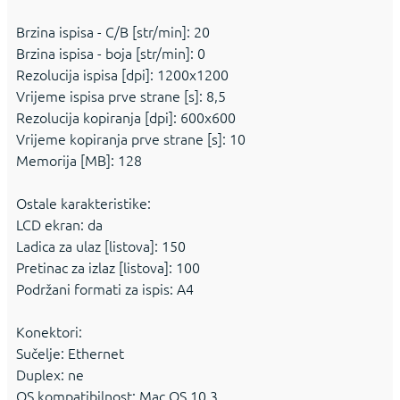
Brzina ispisa - C/B [str/min]: 20
Brzina ispisa - boja [str/min]: 0
Rezolucija ispisa [dpi]: 1200x1200
Vrijeme ispisa prve strane [s]: 8,5
Rezolucija kopiranja [dpi]: 600x600
Vrijeme kopiranja prve strane [s]: 10
Memorija [MB]: 128
Ostale karakteristike:
LCD ekran: da
Ladica za ulaz [listova]: 150
Pretinac za izlaz [listova]: 100
Podržani formati za ispis: A4
Konektori:
Sučelje: Ethernet
Duplex: ne
OS kompatibilnost: Mac OS 10.3