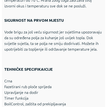
temperaturi od 70°C. Hrana zbog toga zadržava svoj
izvorni okus i temperaturu sve dok se ne posluži.
SIGURNOST NA PRVOM MJESTU
Vode brigu za još veću sigurnost jer svjetlima upozoravaju
da su određena polja za kuhanje još uvijek topla. Dok
svijetle svjetla, ta se polja ne smiju dodirivati. Možete ih
upotrijebiti za topljenje ili održavanje temperature jela.
TEHNIČKE SPECIFIKAICIJE
Crna
Fazetirani rub ploče sprijeda
Upravljanje na dodir
Timer funkcija
BoilControl, zaštita od prekipljavanja