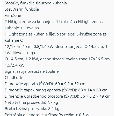
StopGo, funkcija sigurnog kuhanja
StayWarm funkcija
FishZone
2 HiLight zone za kuhanje + 1 trokružna HiLight zona za
kuhanje + 1 ovalna
HiLight zona za kuhanje lijevo sprijeda: 3-kružna zona za
kuhanje O
12/17.5/21 cm, 0.8/1.6 kW, desno sprijeda: O 14.5 cm, 1.2
kW, lijevo straga:
O 14.5 cm, 1.2 kW, desno straga: ovalna zona 17×26.5 cm,
1.5/2.4 kW
Signalizacija preostale topline
ChildLock
Dimenzije aparata (ŠxVxD): 60 × 9,2 × 52 cm
Dimenzije zapakiranog aparata (ŠxVxD): 68 × 14 × 60 cm
Dimenzije ugradbenog prostora (ŠxVxD): 56 × 6,2 × 49 cm
Neto težina proizvoda: 7,7 kg
Bruto težina proizvoda: 8,2 kg
Potrošnja el. energije u StandBy režimu: 0,5 W