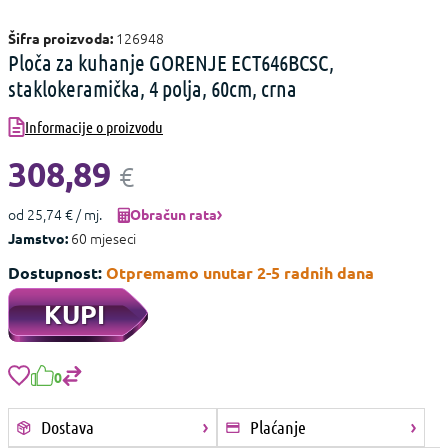
126948
Šifra proizvoda:
Ploča za kuhanje GORENJE ECT646BCSC,
staklokeramička, 4 polja, 60cm, crna
Informacije o proizvodu
308,89
€
od 25,74 € / mj.
Obračun rata
60 mjeseci
Jamstvo:
Dostupnost:
Otpremamo unutar 2-5 radnih dana
KUPI
0
Dostava
Plaćanje