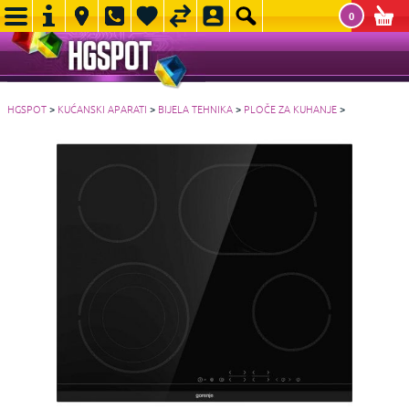
0
HGSPOT
>
KUĆANSKI APARATI
>
BIJELA TEHNIKA
>
PLOČE ZA KUHANJE
>