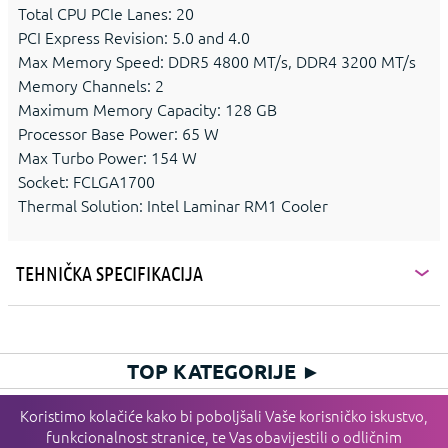
Total CPU PCIe Lanes: 20
PCI Express Revision: 5.0 and 4.0
Max Memory Speed: DDR5 4800 MT/s, DDR4 3200 MT/s
Memory Channels: 2
Maximum Memory Capacity: 128 GB
Processor Base Power: 65 W
Max Turbo Power: 154 W
Socket: FCLGA1700
Thermal Solution: Intel Laminar RM1 Cooler
TEHNIČKA SPECIFIKACIJA
TOP KATEGORIJE
►
HIT KATEGORIJE
►
Koristimo kolačiće kako bi poboljšali Vaše korisničko iskustvo,
funkcionalnost stranice, te Vas obavijestili o odličnim
PLAĆANJE I DOSTAVA
►