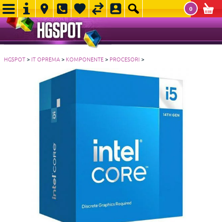
0
HGSPOT
>
IT OPREMA
>
KOMPONENTE
>
PROCESORI
>