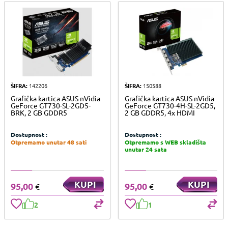
ŠIFRA:
142206
ŠIFRA:
150588
Grafička kartica ASUS nVidia
Grafička kartica ASUS nVidia
GeForce GT730-SL-2GD5-
GeForce GT730-4H-SL-2GD5,
BRK, 2 GB GDDR5
2 GB GDDR5, 4x HDMI
Dostupnost :
Dostupnost :
Otpremamo unutar 48 sati
Otpremamo s WEB skladišta
unutar 24 sata
KUPI
KUPI
95,00
95,00
€
€
2
1