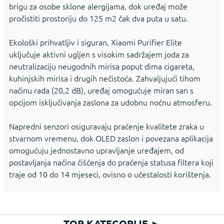
brigu za osobe sklone alergijama, dok uređaj može
pročistiti prostoriju do 125 m2 čak dva puta u satu.
Ekološki prihvatljiv i siguran, Xiaomi Purifier Elite
uključuje aktivni ugljen s visokim sadržajem joda za
neutralizaciju neugodnih mirisa poput dima cigareta,
kuhinjskih mirisa i drugih nečistoća. Zahvaljujući tihom
načinu rada (20,2 dB), uređaj omogućuje miran san s
opcijom isključivanja zaslona za udobnu noćnu atmosferu.
Napredni senzori osiguravaju praćenje kvalitete zraka u
stvarnom vremenu, dok OLED zaslon i povezana aplikacija
omogućuju jednostavno upravljanje uređajem, od
postavljanja načina čišćenja do praćenja statusa filtera koji
traje od 10 do 14 mjeseci, ovisno o učestalosti korištenja.
TOP KATEGORIJE
►