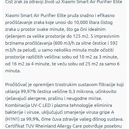
Čist zrak za zdraviji život uz Xiaomi Smart Air Purifier Elite
Xiaomi Smart Air Purifier Elite pruža snažno i efikasno
pročišćavanje zraka koje unosi do 10,000 litara čistog
zraka u prostor svake minute, što ga čini idealnim
rješenjem za velike prostorije do 125 m2. S impresivnim
brzinama pročišćavanja (600 m3/h za sitne čestice i 592
m3/h za pelud), u samo nekoliko minuta može očistiti
prostorije različitih veličina: sobu od 10 m2 za 3 minute,
od 16 m2 za 4 minute, te veću sobu od 25 m2 za samo 6
minuta.
Pročišćivač je opremljen trostrukim sustavom filtracije koji
uklanja 99,97% čestica veličine 0,3 mikrona, učinkovito
rješavajući alergene, prašinu i neugodne mirise.
Kombinacija UV-C LED i plazma tehnologije eliminira
bakterije i viruse, uključujući smanjenje virusa gripe A
(H1N1) za 99,9%, čime čuva zdravlje vašeg dišnog sustava.
Certifikat TUV Rheinland Allergy Care potvrđuje posebnu