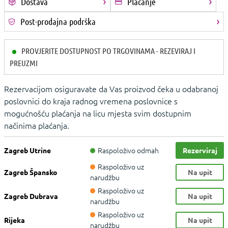
Dostava
Plaćanje
Post-prodajna podrška
PROVJERITE DOSTUPNOST PO TRGOVINAMA - REZEVIRAJ I
PREUZMI
Rezervacijom osiguravate da Vas proizvod čeka u odabranoj
poslovnici do kraja radnog vremena poslovnice s
mogućnošću plaćanja na licu mjesta svim dostupnim
načinima plaćanja.
Raspoloživo odmah
Zagreb Utrine
Rezerviraj
Raspoloživo uz
Zagreb Špansko
Na upit
narudžbu
Raspoloživo uz
Zagreb Dubrava
Na upit
narudžbu
Raspoloživo uz
Rijeka
Na upit
narudžbu