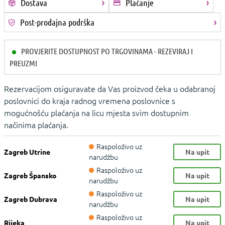
Dostava
Plaćanje
Post-prodajna podrška
PROVJERITE DOSTUPNOST PO TRGOVINAMA - REZEVIRAJ I
PREUZMI
Rezervacijom osiguravate da Vas proizvod čeka u odabranoj
poslovnici do kraja radnog vremena poslovnice s
mogućnošću plaćanja na licu mjesta svim dostupnim
načinima plaćanja.
Raspoloživo uz
Zagreb Utrine
Na upit
narudžbu
Raspoloživo uz
Zagreb Špansko
Na upit
narudžbu
Raspoloživo uz
Zagreb Dubrava
Na upit
narudžbu
Raspoloživo uz
Rijeka
Na upit