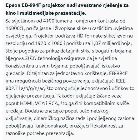
Epson EB-994F projektor nudi svestrano rješenje za
kino i multimedijske prezentacije.
Sa svjetlinom od 4100 lumena i omjerom kontrasta od
16000:1, pruža jasne i živopisne slike u različitim uvjetima
osvjetljenja. Projektor podržava HD formate slike, izvornu
rezoluciju od 1920 x 1080 i podršku za 1,07 milijardi boja,
što je pogodno za prikaz detaljnih slika s bogatim bojama.
Njegova 3LCD tehnologija osigurava da je svjetlina
konzistentna u svim bojama, poboljšavajući iskustvo
gledanja. Dizajniran za jednostavno korištenje, EB-994F
ima mogućnosti bežičnog povezivanja, uključujući IEEE
802.11a/b/g/n/ac, što omogućuje jednostavno i učinkovito
dijeljenje prezentacija. Također uključuje žičane veze
poput HDMI, VGA i RCA, što ga čini kompatibilnim s više
uređaja. Dodatne značajke poput automatskog
uključivanja, dinamičkog načina rada i podijeljenog zaslona
poboljšavaju funkcionalnost, pružajući fleksibilnost za
raznolike potrebe prezentacija.