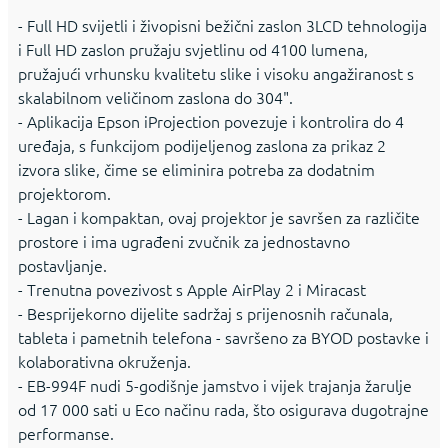
- Full HD svijetli i živopisni bežični zaslon 3LCD tehnologija
i Full HD zaslon pružaju svjetlinu od 4100 lumena,
pružajući vrhunsku kvalitetu slike i visoku angažiranost s
skalabilnom veličinom zaslona do 304".
- Aplikacija Epson iProjection povezuje i kontrolira do 4
uređaja, s funkcijom podijeljenog zaslona za prikaz 2
izvora slike, čime se eliminira potreba za dodatnim
projektorom.
- Lagan i kompaktan, ovaj projektor je savršen za različite
prostore i ima ugrađeni zvučnik za jednostavno
postavljanje.
- Trenutna povezivost s Apple AirPlay 2 i Miracast
- Besprijekorno dijelite sadržaj s prijenosnih računala,
tableta i pametnih telefona - savršeno za BYOD postavke i
kolaborativna okruženja.
- EB-994F nudi 5-godišnje jamstvo i vijek trajanja žarulje
od 17 000 sati u Eco načinu rada, što osigurava dugotrajne
performanse.