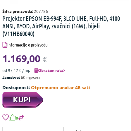
207786
Šifra proizvoda:
Projektor EPSON EB-994F, 3LCD UHE, Full-HD, 4100
ANSI, BYOD, AirPlay, zvučnici (16W), bijeli
(V11HB60040)
Informacije o proizvodu
1.169,00
€
od 97,42 € / mj.
Obračun rata
60 mjeseci
Jamstvo:
Dostupnost:
Otpremamo unutar 48 sati
KUPI
0