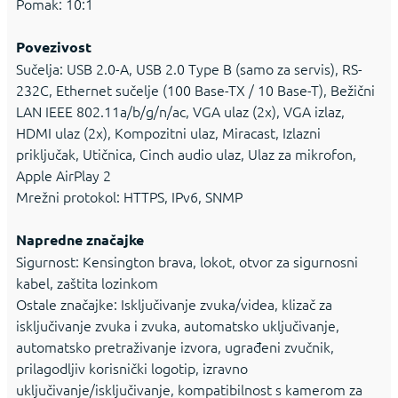
Pomak: 10:1
Povezivost
Sučelja: USB 2.0-A, USB 2.0 Type B (samo za servis), RS-
232C, Ethernet sučelje (100 Base-TX / 10 Base-T), Bežični
LAN IEEE 802.11a/b/g/n/ac, VGA ulaz (2x), VGA izlaz,
HDMI ulaz (2x), Kompozitni ulaz, Miracast, Izlazni
priključak, Utičnica, Cinch audio ulaz, Ulaz za mikrofon,
Apple AirPlay 2
Mrežni protokol: HTTPS, IPv6, SNMP
Napredne značajke
Sigurnost: Kensington brava, lokot, otvor za sigurnosni
kabel, zaštita lozinkom
Ostale značajke: Isključivanje zvuka/videa, klizač za
isključivanje zvuka i zvuka, automatsko uključivanje,
automatsko pretraživanje izvora, ugrađeni zvučnik,
prilagodljiv korisnički logotip, izravno
uključivanje/isključivanje, kompatibilnost s kamerom za