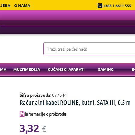
IJERA
O NAMA
+385 1 6611 555
EMA
MULTIMEDIJA
KUĆANSKI APARATI
GAMING
E
077644
Šifra proizvoda:
Računalni kabel ROLINE, kutni, SATA III, 0.5 m
Informacije o proizvodu
3,32
€