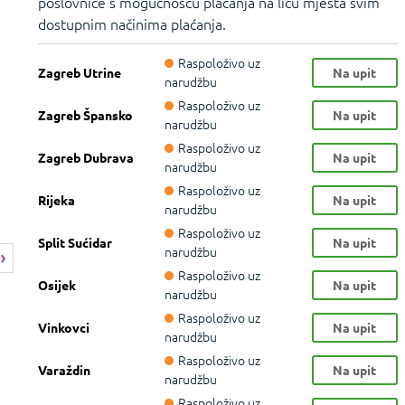
poslovnice s mogućnošću plaćanja na licu mjesta svim
dostupnim načinima plaćanja.
Raspoloživo uz
Zagreb Utrine
Na upit
narudžbu
Raspoloživo uz
Zagreb Špansko
Na upit
narudžbu
Raspoloživo uz
Zagreb Dubrava
Na upit
narudžbu
Raspoloživo uz
Rijeka
Na upit
narudžbu
Raspoloživo uz
Split Sućidar
Na upit
narudžbu
Raspoloživo uz
Osijek
Na upit
narudžbu
Raspoloživo uz
Vinkovci
Na upit
narudžbu
Raspoloživo uz
Varaždin
Na upit
narudžbu
Raspoloživo uz