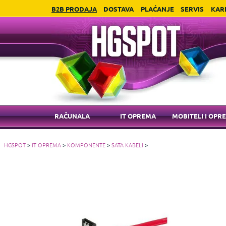
B2B PRODAJA
DOSTAVA
PLAĆANJE
SERVIS
KAR
RAČUNALA
IT OPREMA
MOBITELI I OPR
HGSPOT
>
IT OPREMA
>
KOMPONENTE
>
SATA KABELI
>