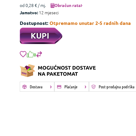
od 0,28 € / mj.
Obračun rata
12 mjeseci
Jamstvo:
Dostupnost:
Otpremamo unutar 2-5 radnih dana
KUPI
0
Dostava
Plaćanje
Post-prodajna podrška