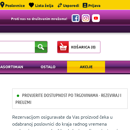
Poslovnice
Lista želja
Usporedi
Prijava
Prati nas na društvenim mrežama!
KOŠARICA (
0
)
-ASORTIMAN
OSTALO
AKCIJE
PROVJERITE DOSTUPNOST PO TRGOVINAMA - REZEVIRAJ I
PREUZMI
Rezervacijom osiguravate da Vas proizvod čeka u
odabranoj poslovnici do kraja radnog vremena