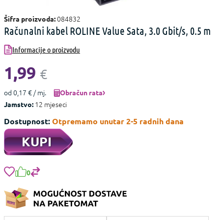
084832
Šifra proizvoda:
Računalni kabel ROLINE Value Sata, 3.0 Gbit/s, 0.5 m
Informacije o proizvodu
1,99
€
od 0,17 € / mj.
Obračun rata
12 mjeseci
Jamstvo:
Dostupnost:
Otpremamo unutar 2-5 radnih dana
KUPI
0