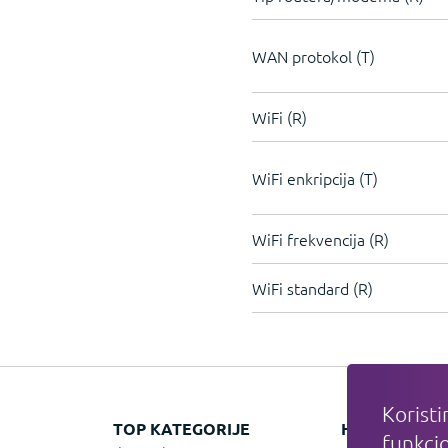
WAN protokol (T)
WiFi (R)
WiFi enkripcija (T)
WiFi frekvencija (R)
WiFi standard (R)
Koristi
TOP KATEGORIJE
HIT KATEGOR
funkcio