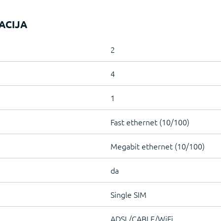
ACIJA
2
4
1
Fast ethernet (10/100)
Megabit ethernet (10/100)
da
Single SIM
ADSL/CABLE/WiFi