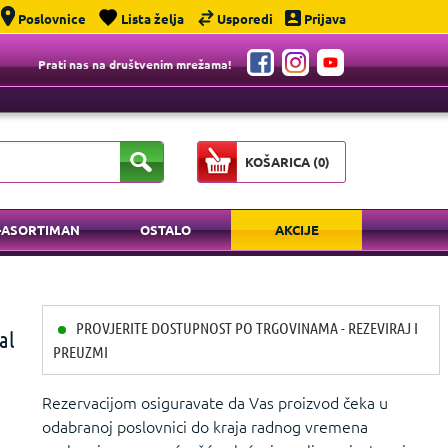
Poslovnice
Lista želja
Usporedi
Prijava
Prati nas na društvenim mrežama!
KOŠARICA (
0
)
-ASORTIMAN
OSTALO
AKCIJE
PROVJERITE DOSTUPNOST PO TRGOVINAMA - REZEVIRAJ I
al
PREUZMI
Rezervacijom osiguravate da Vas proizvod čeka u
odabranoj poslovnici do kraja radnog vremena