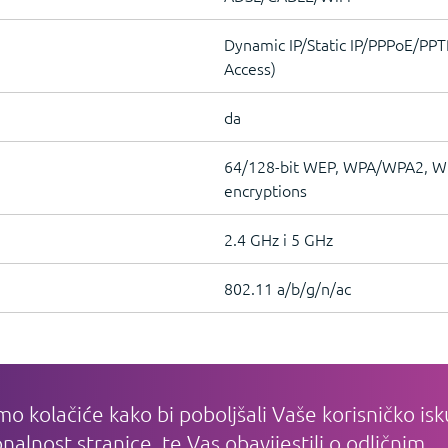
Dynamic IP/Static IP/PPPoE/PPT
Access)
da
64/128-bit WEP, WPA/WPA2, 
encryptions
2.4 GHz i 5 GHz
802.11 a/b/g/n/ac
mo kolačiće kako bi poboljšali Vaše korisničko isk
IJE
PLAĆANJE I DOSTAVA
KAKO KUPO
nalnost stranice, te Vas obavijestili o odličnim