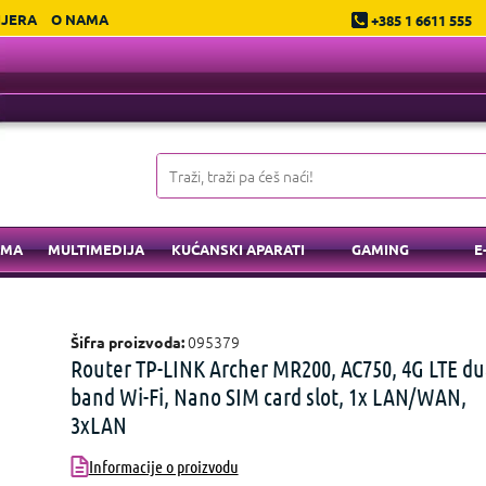
IJERA
O NAMA
+385 1 6611 555
EMA
MULTIMEDIJA
KUĆANSKI APARATI
GAMING
E
095379
Šifra proizvoda:
Router TP-LINK Archer MR200, AC750, 4G LTE du
band Wi-Fi, Nano SIM card slot, 1x LAN/WAN,
3xLAN
Informacije o proizvodu