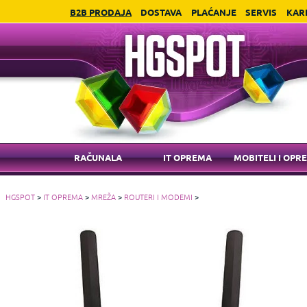
B2B PRODAJA
DOSTAVA
PLAĆANJE
SERVIS
KAR
RAČUNALA
IT OPREMA
MOBITELI I OPR
HGSPOT
>
IT OPREMA
>
MREŽA
>
ROUTERI I MODEMI
>