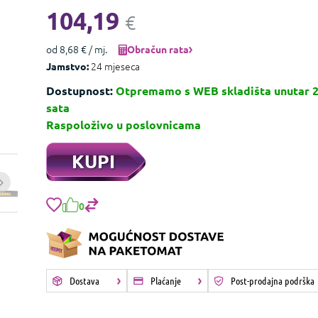
104,19
€
od 8,68 € / mj.
Obračun rata
24 mjeseca
Jamstvo:
Dostupnost:
Otpremamo s WEB skladišta unutar 
sata
Raspoloživo u poslovnicama
KUPI
0
Dostava
Plaćanje
Post-prodajna podrška