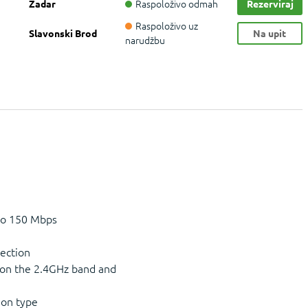
Raspoloživo odmah
Zadar
Rezerviraj
Raspoloživo uz
Slavonski Brod
Na upit
narudžbu
 to 150 Mbps
nection
 on the 2.4GHz band and
ion type