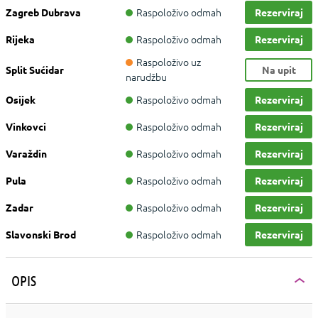
Raspoloživo odmah
Zagreb Dubrava
Rezerviraj
Raspoloživo odmah
Rijeka
Rezerviraj
Raspoloživo uz
Split Sućidar
Na upit
narudžbu
Raspoloživo odmah
Osijek
Rezerviraj
Raspoloživo odmah
Vinkovci
Rezerviraj
Raspoloživo odmah
Varaždin
Rezerviraj
Raspoloživo odmah
Pula
Rezerviraj
Raspoloživo odmah
Zadar
Rezerviraj
Raspoloživo odmah
Slavonski Brod
Rezerviraj
OPIS