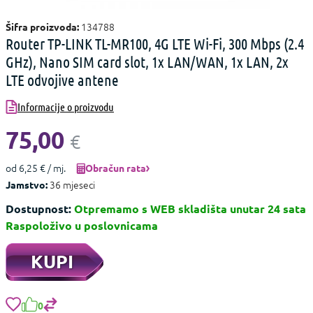
134788
Šifra proizvoda:
Router TP-LINK TL-MR100, 4G LTE Wi-Fi, 300 Mbps (2.4
GHz), Nano SIM card slot, 1x LAN/WAN, 1x LAN, 2x
LTE odvojive antene
Informacije o proizvodu
75,00
€
od 6,25 € / mj.
Obračun rata
36 mjeseci
Jamstvo:
Dostupnost:
Otpremamo s WEB skladišta unutar 24 sata
Raspoloživo u poslovnicama
KUPI
0