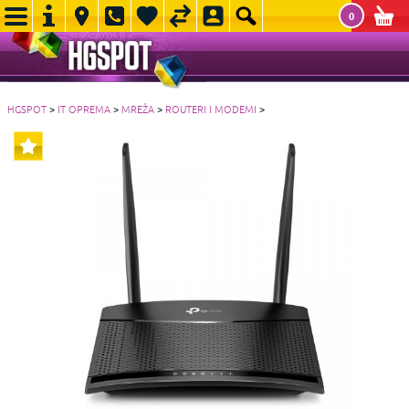
0
HGSPOT
>
IT OPREMA
>
MREŽA
>
ROUTERI I MODEMI
>