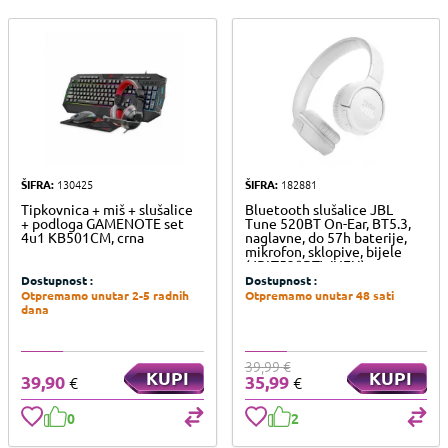
ŠIFRA:
130425
ŠIFRA:
182881
Tipkovnica + miš + slušalice
Bluetooth slušalice JBL
+ podloga GAMENOTE set
Tune 520BT On-Ear, BT5.3,
4u1 KB501CM, crna
naglavne, do 57h baterije,
mikrofon, sklopive, bijele
(JBLT520BTWHEU)
Dostupnost :
Dostupnost :
Otpremamo unutar 2-5 radnih
Otpremamo unutar 48 sati
dana
39,99 €
KUPI
KUPI
39,90
35,99
€
€
0
2