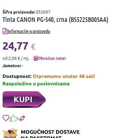
055697
Šifra proizvoda:
Tinta CANON PG-540, crna (BS5225B005AA)
Informacije o proizvodu
24,77
€
od 2,06 € / mj.
Obračun rata
-
Jamstvo:
Dostupnost:
Otpremamo unutar 48 sati
Raspoloživo u poslovnicama
KUPI
1