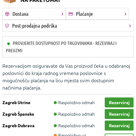
Dostava
Plaćanje
Post-prodajna podrška
PROVJERITE DOSTUPNOST PO TRGOVINAMA - REZEVIRAJ I
PREUZMI
Rezervacijom osiguravate da Vas proizvod čeka u odabranoj
poslovnici do kraja radnog vremena poslovnice s
mogućnošću plaćanja na licu mjesta svim dostupnim
načinima plaćanja.
Raspoloživo odmah
Zagreb Utrine
Rezerviraj
Raspoloživo odmah
Zagreb Špansko
Rezerviraj
Raspoloživo odmah
Zagreb Dubrava
Rezerviraj
Raspoloživo uz