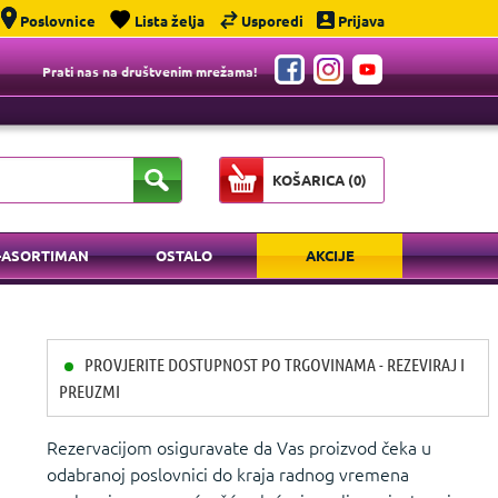
Poslovnice
Lista želja
Usporedi
Prijava
Prati nas na društvenim mrežama!
KOŠARICA (
0
)
-ASORTIMAN
OSTALO
AKCIJE
PROVJERITE DOSTUPNOST PO TRGOVINAMA - REZEVIRAJ I
PREUZMI
Rezervacijom osiguravate da Vas proizvod čeka u
odabranoj poslovnici do kraja radnog vremena