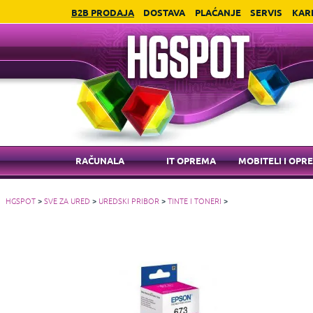
B2B PRODAJA
DOSTAVA
PLAĆANJE
SERVIS
KAR
RAČUNALA
IT OPREMA
MOBITELI I OPR
HGSPOT
>
SVE ZA URED
>
UREDSKI PRIBOR
>
TINTE I TONERI
>