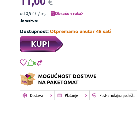
11,00
€
od 0,92 € / mj.
Obračun rata
-
Jamstvo:
Dostupnost:
Otpremamo unutar 48 sati
KUPI
0
Dostava
Plaćanje
Post-prodajna podrška