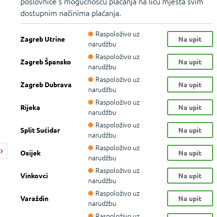
poslovnice s mogućnošću plaćanja na licu mjesta svim
dostupnim načinima plaćanja.
Raspoloživo uz
Zagreb Utrine
Na upit
narudžbu
Raspoloživo uz
Zagreb Špansko
Na upit
narudžbu
Raspoloživo uz
Zagreb Dubrava
Na upit
narudžbu
Raspoloživo uz
Rijeka
Na upit
narudžbu
Raspoloživo uz
Split Sućidar
Na upit
narudžbu
Raspoloživo uz
Osijek
Na upit
narudžbu
Raspoloživo uz
Vinkovci
Na upit
narudžbu
Raspoloživo uz
Varaždin
Na upit
narudžbu
Raspoloživo uz