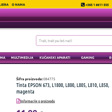
IJERA
O NAMA
+385 1 6611 555
EMA
MULTIMEDIJA
KUĆANSKI APARATI
GAMING
E
084775
Šifra proizvoda:
Tinta EPSON 673, L1800, L800, L805, L810, L850,
magenta
Informacije o proizvodu