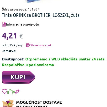
131567
Šifra proizvoda:
Tinta ORINK za BROTHER, LC-525XL, žuta
Informacije o proizvodu
4,21
€
od 0,35 € / mj.
Obračun rata
-
Jamstvo:
Dostupnost:
Otpremamo s WEB skladišta unutar 24 sata
Raspoloživo u poslovnicama
KUPI
0