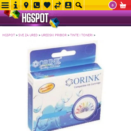
0
HGSPOT
>
SVE ZA URED
>
UREDSKI PRIBOR
>
TINTE I TONERI
>