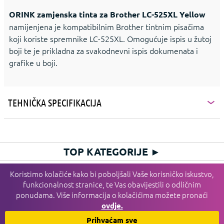
ORINK zamjenska tinta za Brother LC-525XL Yellow
namijenjena je kompatibilnim Brother tintnim pisačima
koji koriste spremnike LC-525XL. Omogućuje ispis u žutoj
boji te je prikladna za svakodnevni ispis dokumenata i
grafike u boji.
TEHNIČKA SPECIFIKACIJA
TOP KATEGORIJE
►
HIT KATEGORIJE
►
Koristimo kolačiće kako bi poboljšali Vaše korisničko iskustvo,
funkcionalnost stranice, te Vas obavijestili o odličnim
PLAĆANJE I DOSTAVA I SERVIS
►
ponudama. Više informacija o kolačićima možete pronaći
INFORMACIJE
►
ovdje.
HGSPOT
►
Prihvaćam sve