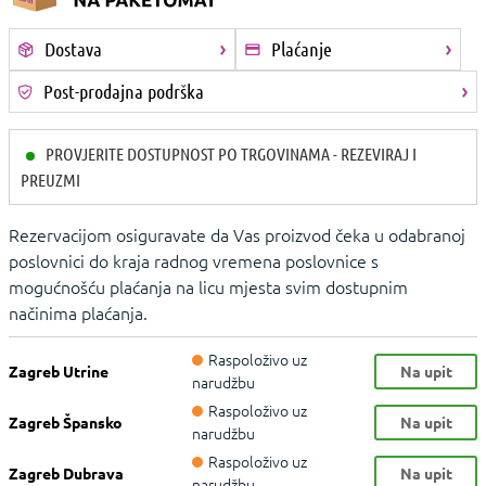
Dostava
Plaćanje
Post-prodajna podrška
PROVJERITE DOSTUPNOST PO TRGOVINAMA - REZEVIRAJ I
PREUZMI
Rezervacijom osiguravate da Vas proizvod čeka u odabranoj
poslovnici do kraja radnog vremena poslovnice s
mogućnošću plaćanja na licu mjesta svim dostupnim
načinima plaćanja.
Raspoloživo uz
Zagreb Utrine
Na upit
narudžbu
Raspoloživo uz
Zagreb Špansko
Na upit
narudžbu
Raspoloživo uz
Zagreb Dubrava
Na upit
narudžbu