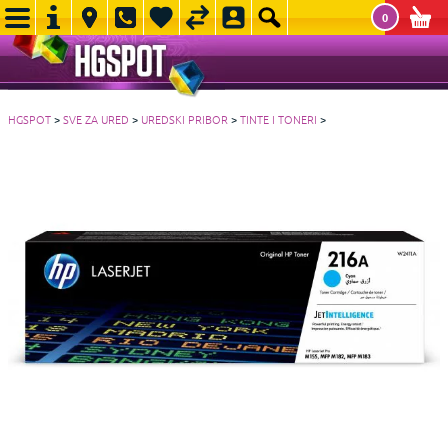
0
HGSPOT
>
SVE ZA URED
>
UREDSKI PRIBOR
>
TINTE I TONERI
>