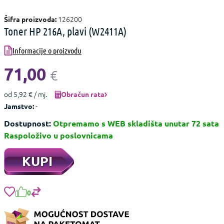
126200
Šifra proizvoda:
Toner HP 216A, plavi (W2411A)
Informacije o proizvodu
71,00
€
od 5,92 € / mj.
Obračun rata
-
Jamstvo:
Dostupnost:
Otpremamo s WEB skladišta unutar 72 sata
Raspoloživo u poslovnicama
KUPI
0