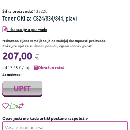
133220
Šifra proizvoda:
Toner OKI za C824/834/844, plavi
Informacije o proizvodu
*Iskazana cijena temeljena je na zadnjoj dostupnosti proizvoda.
Pošaljite upit za službenu ponudu, cijenu i dobavljivost.
207,00
€
od 17,25 € / mj.
Obračun rata
-
Jamstvo:
UPIT
0
Obavijesti me kada artikl postane raspoloživ