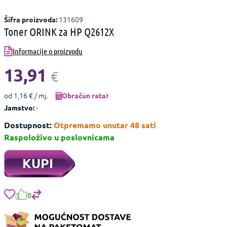
131609
Šifra proizvoda:
Toner ORINK za HP Q2612X
Informacije o proizvodu
13,91
€
od 1,16 € / mj.
Obračun rata
-
Jamstvo:
Dostupnost:
Otpremamo unutar 48 sati
Raspoloživo u poslovnicama
KUPI
0