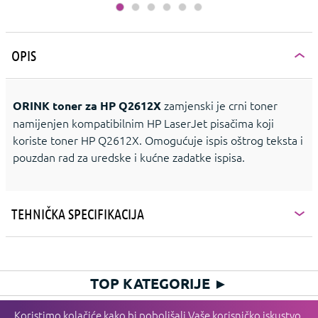
OPIS
zamjenski je crni toner
ORINK toner za HP Q2612X
namijenjen kompatibilnim HP LaserJet pisačima koji
koriste toner HP Q2612X. Omogućuje ispis oštrog teksta i
pouzdan rad za uredske i kućne zadatke ispisa.
TEHNIČKA SPECIFIKACIJA
TOP KATEGORIJE
►
HIT KATEGORIJE
►
Koristimo kolačiće kako bi poboljšali Vaše korisničko iskustvo,