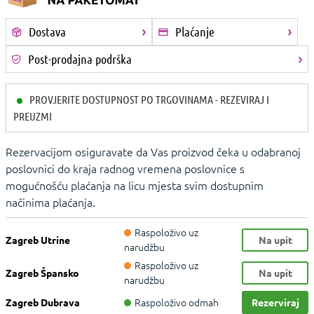
Dostava
Plaćanje
Post-prodajna podrška
PROVJERITE DOSTUPNOST PO TRGOVINAMA - REZEVIRAJ I
PREUZMI
Rezervacijom osiguravate da Vas proizvod čeka u odabranoj
poslovnici do kraja radnog vremena poslovnice s
mogućnošću plaćanja na licu mjesta svim dostupnim
načinima plaćanja.
Raspoloživo uz
Zagreb Utrine
Na upit
narudžbu
Raspoloživo uz
Zagreb Špansko
Na upit
narudžbu
Raspoloživo odmah
Zagreb Dubrava
Rezerviraj