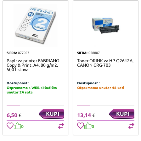
ŠIFRA:
077027
ŠIFRA:
058807
Papir za printer FABRIANO
Toner ORINK za HP Q2612A,
Copy & Print, A4, 80 g/m2,
CANON CRG-703
500 listova
Dostupnost :
Dostupnost :
Otpremamo s WEB skladišta
Otpremamo unutar 48 sati
unutar 24 sata
KUPI
KUPI
6,50
13,14
€
€
0
0