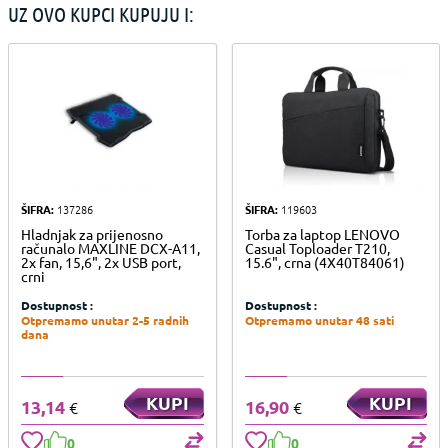
UZ OVO KUPCI KUPUJU I:
ŠIFRA:
137286
ŠIFRA:
119603
Hladnjak za prijenosno
Torba za laptop LENOVO
računalo MAXLINE DCX-A11,
Casual Toploader T210,
2x fan, 15,6", 2x USB port,
15.6", crna (4X40T84061)
crni
Dostupnost :
Dostupnost :
Otpremamo unutar 2-5 radnih
Otpremamo unutar 48 sati
dana
KUPI
KUPI
13,14
16,90
€
€
0
0