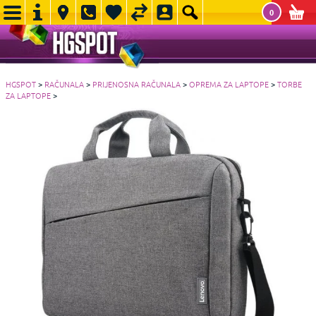
0
HGSPOT
>
RAČUNALA
>
PRIJENOSNA RAČUNALA
>
OPREMA ZA LAPTOPE
>
TORBE
ZA LAPTOPE
>