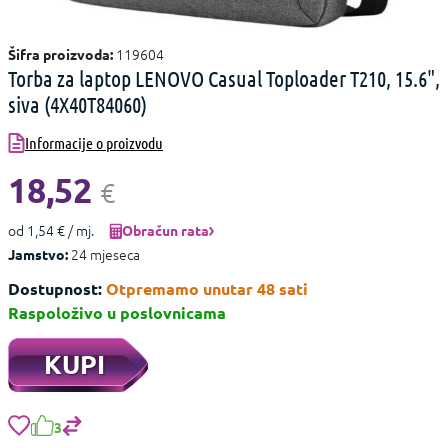
119604
Šifra proizvoda:
Torba za laptop LENOVO Casual Toploader T210, 15.6",
siva (4X40T84060)
Informacije o proizvodu
18,52
€
od 1,54 € / mj.
Obračun rata
24 mjeseca
Jamstvo:
Dostupnost:
Otpremamo unutar 48 sati
Raspoloživo u poslovnicama
KUPI
3