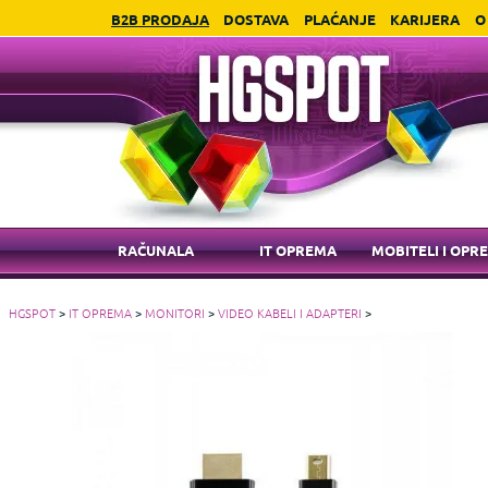
B2B PRODAJA
DOSTAVA
PLAĆANJE
KARIJERA
O
RAČUNALA
IT OPREMA
MOBITELI I OPR
HGSPOT
>
IT OPREMA
>
MONITORI
>
VIDEO KABELI I ADAPTERI
>