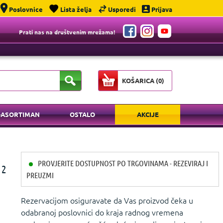
Poslovnice
Lista želja
Usporedi
Prijava
Prati nas na društvenim mrežama!
KOŠARICA (
0
)
-ASORTIMAN
OSTALO
AKCIJE
PROVJERITE DOSTUPNOST PO TRGOVINAMA - REZEVIRAJ I
 2
PREUZMI
Rezervacijom osiguravate da Vas proizvod čeka u
odabranoj poslovnici do kraja radnog vremena