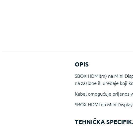
OPIS
SBOX HDMI(m) na Mini Displ
na zaslone ili uređaje koji k
Kabel omogućuje prijenos vid
SBOX HDMI na Mini DisplayP
TEHNIČKA SPECIFIK