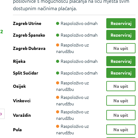
poslovnice s mogućnošću plaćanja na licu mjesta svim
dostupnim načinima plaćanja.
Raspoloživo odmah
Zagreb Utrine
Rezerviraj
72
Raspoloživo odmah
Zagreb Špansko
Rezerviraj
Raspoloživo uz
Zagreb Dubrava
Na upit
narudžbu
Raspoloživo odmah
Rijeka
Rezerviraj
Raspoloživo odmah
Split Sućidar
Rezerviraj
Raspoloživo uz
Osijek
Na upit
narudžbu
Raspoloživo uz
Vinkovci
Na upit
narudžbu
Raspoloživo uz
Varaždin
Na upit
narudžbu
Raspoloživo uz
Pula
Na upit
narudžbu