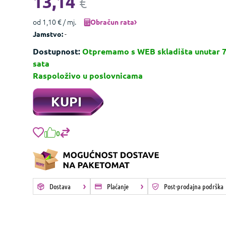
13,14
€
od 1,10 € / mj.
Obračun rata
-
Jamstvo:
Dostupnost:
Otpremamo s WEB skladišta unutar 
sata
Raspoloživo u poslovnicama
KUPI
0
Dostava
Plaćanje
Post-prodajna podrška