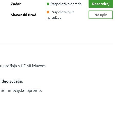
Raspoloživo odmah
Zadar
Rezerviraj
Raspoloživo uz
Slavonski Brod
Na upit
narudžbu
ju uređaja s HDMI izlazom
ideo sučelja.
i multimedijske opreme.