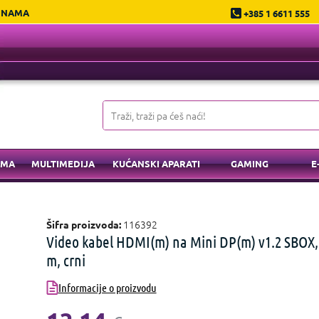
 NAMA
+385 1 6611 555
EMA
MULTIMEDIJA
KUĆANSKI APARATI
GAMING
E
116392
Šifra proizvoda:
Video kabel HDMI(m) na Mini DP(m) v1.2 SBOX,
m, crni
Informacije o proizvodu