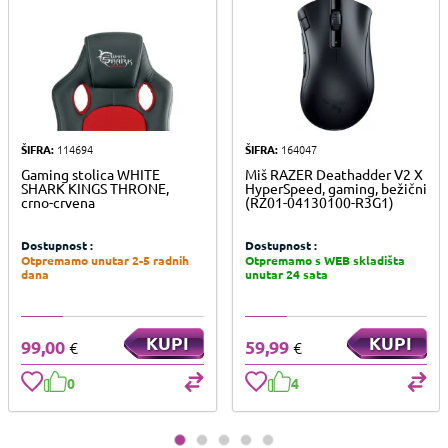
ŠIFRA:
114694
ŠIFRA:
164047
Gaming stolica WHITE
Miš RAZER Deathadder V2 X
SHARK KINGS THRONE,
HyperSpeed, gaming, bežični
crno-crvena
(RZ01-04130100-R3G1)
Dostupnost :
Dostupnost :
Otpremamo unutar 2-5 radnih
Otpremamo s WEB skladišta
dana
unutar 24 sata
KUPI
KUPI
99,00
59,99
€
€
0
4