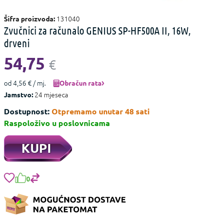
131040
Šifra proizvoda:
Zvučnici za računalo GENIUS SP-HF500A II, 16W,
drveni
54,75
€
od 4,56 € / mj.
Obračun rata
24 mjeseca
Jamstvo:
Dostupnost:
Otpremamo unutar 48 sati
Raspoloživo u poslovnicama
KUPI
0