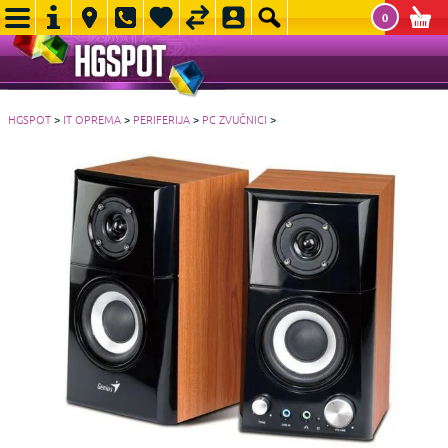
0
HGSPOT
>
IT OPREMA
>
PERIFERIJA
>
PC ZVUČNICI
>