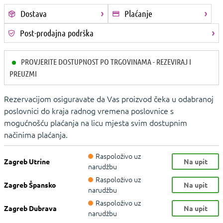
Dostava
Plaćanje
Post-prodajna podrška
PROVJERITE DOSTUPNOST PO TRGOVINAMA - REZEVIRAJ I
PREUZMI
Rezervacijom osiguravate da Vas proizvod čeka u odabranoj
poslovnici do kraja radnog vremena poslovnice s
mogućnošću plaćanja na licu mjesta svim dostupnim
načinima plaćanja.
Raspoloživo uz
Zagreb Utrine
Na upit
narudžbu
Raspoloživo uz
Zagreb Špansko
Na upit
narudžbu
Raspoloživo uz
Zagreb Dubrava
Na upit
narudžbu