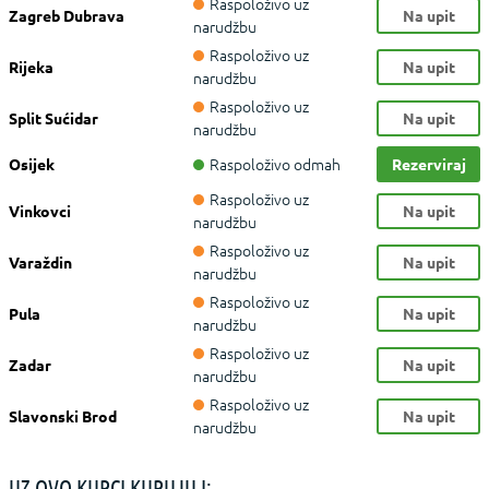
Raspoloživo uz
Zagreb Dubrava
Na upit
narudžbu
Raspoloživo uz
Rijeka
Na upit
narudžbu
Raspoloživo uz
Split Sućidar
Na upit
narudžbu
Raspoloživo odmah
Osijek
Rezerviraj
Raspoloživo uz
Vinkovci
Na upit
narudžbu
Raspoloživo uz
Varaždin
Na upit
narudžbu
Raspoloživo uz
Pula
Na upit
narudžbu
Raspoloživo uz
Zadar
Na upit
narudžbu
Raspoloživo uz
Slavonski Brod
Na upit
narudžbu
UZ OVO KUPCI KUPUJU I: