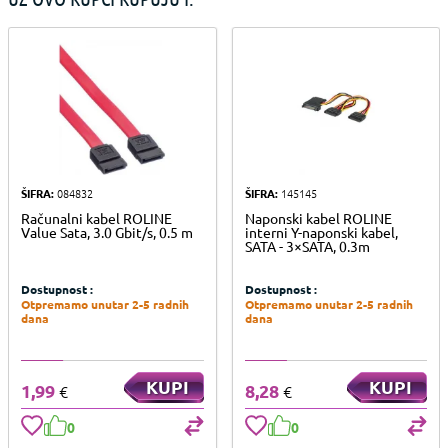
ŠIFRA:
084832
ŠIFRA:
145145
Računalni kabel ROLINE
Naponski kabel ROLINE
Value Sata, 3.0 Gbit/s, 0.5 m
interni Y-naponski kabel,
SATA - 3×SATA, 0.3m
Dostupnost :
Dostupnost :
Otpremamo unutar 2-5 radnih
Otpremamo unutar 2-5 radnih
dana
dana
KUPI
KUPI
1,99
8,28
€
€
0
0