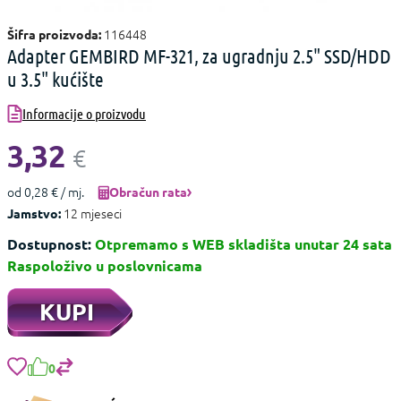
116448
Šifra proizvoda:
Adapter GEMBIRD MF-321, za ugradnju 2.5" SSD/HDD
u 3.5" kućište
Informacije o proizvodu
3,32
€
od 0,28 € / mj.
Obračun rata
12 mjeseci
Jamstvo:
Dostupnost:
Otpremamo s WEB skladišta unutar 24 sata
Raspoloživo u poslovnicama
KUPI
0