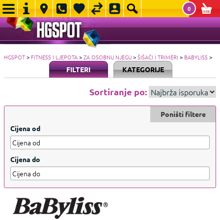
0
HGSPOT
>
FITNESS I LJEPOTA
>
ZA OSOBNU NJEGU
>
ŠIŠAČI I TRIMERI
>
BABYLISS
>
FILTERI
KATEGORIJE
Sortiranje po:
Poništi filtere
Cijena od
Cijena do